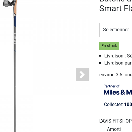
Smart Fl
Sélectionner
En stock
Livraison : S
Livraison pa
environ 3-5 jou
Next
Collectez
108
L'AVIS FITSHO
Amorti