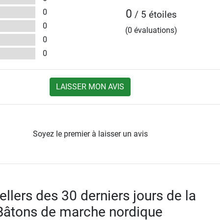
0
0
/ 5 étoiles
0
(0 évaluations)
0
0
LAISSER MON AVIS
Soyez le premier à laisser un avis
llers des 30 derniers jours de la
Bâtons de marche nordique