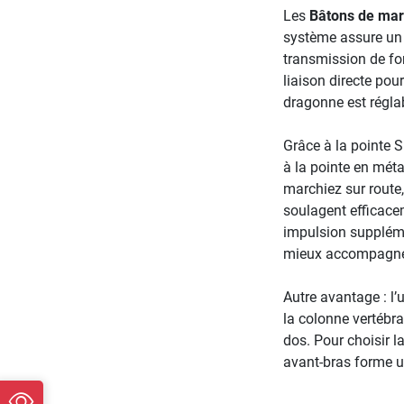
Les
Bâtons de mar
système assure un 
transmission de for
liaison directe pou
dragonne est régla
Grâce à la pointe 
à la pointe en mét
marchiez sur route,
soulagent efficace
impulsion suppléme
mieux accompagner 
Autre avantage : l’
la colonne vertébra
dos. Pour choisir l
avant-bras forme un