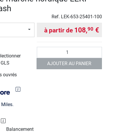
ash
Ref.
LEK-653-25401-100
108,
€
90
à partir de
Quantité
électionner
r GLS
AJOUTER AU PANIER
rs ouvrés
Miles.
P
Balancement