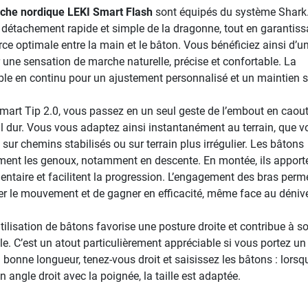
che nordique LEKI Smart Flash
sont équipés du système Shark
détachement rapide et simple de la dragonne, tout en garantiss
ce optimale entre la main et le bâton. Vous bénéficiez ainsi d’u
r une sensation de marche naturelle, précise et confortable. La
ble en continu pour un ajustement personnalisé et un maintien s
Smart Tip 2.0, vous passez en un seul geste de l’embout en cao
al dur. Vous vous adaptez ainsi instantanément au terrain, que v
 sur chemins stabilisés ou sur terrain plus irrégulier. Les bâtons
ment les genoux, notamment en descente. En montée, ils apport
ntaire et facilitent la progression. L’engagement des bras perm
le mouvement et de gagner en efficacité, même face au dénive
utilisation de bâtons favorise une posture droite et contribue à s
le. C’est un atout particulièrement appréciable si vous portez un
a bonne longueur, tenez-vous droit et saisissez les bâtons : lorsq
 angle droit avec la poignée, la taille est adaptée.