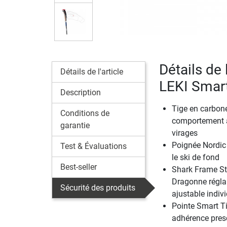
Détails de 
Détails de l'article
LEKI Smart
Description
Tige en carbone
Conditions de
comportement a
garantie
virages
Poignée Nordic
Test & Évaluations
le ski de fond
Best-seller
Shark Frame St
Dragonne réglab
Sécurité des produits
ajustable indiv
Pointe Smart Ti
adhérence presq