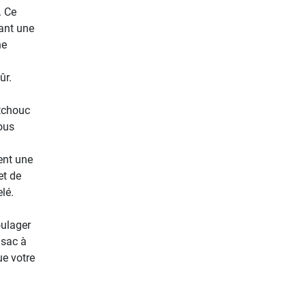
. Ce
ant une
ne
ûr.
utchouc
ous
ent une
et de
lé.
oulager
 sac à
ue votre