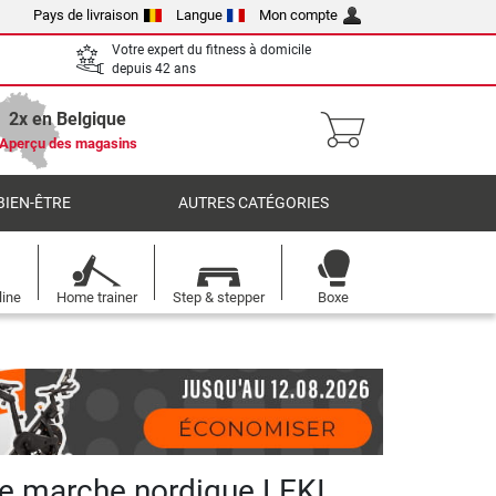
Pays de livraison
Langue
Mon compte
Votre expert du fitness à domicile
depuis 42 ans
2x en Belgique
Aperçu des magasins
BIEN-ÊTRE
AUTRES CATÉGORIES
line
Home trainer
Step & stepper
Boxe
e marche nordique LEKI