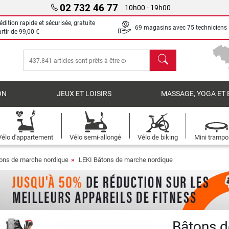
02 732 46 77
10h00 - 19h00
dition rapide et sécurisée, gratuite
69 magasins avec 75 techniciens
artir de
99,00 €
chercher
ON
JEUX ET LOISIRS
MASSAGE, YOGA ET 
Vélo d'appartement
Vélo semi-allongé
Vélo de biking
Mini trampo
ons de marche nordique
LEKI Bâtons de marche nordique
Bâtons d