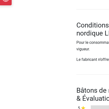
Conditions
nordique L
Pour le consommate
vigueur.
Le fabricant n’off
Bâtons de 
& Évaluati
5