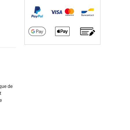
ique de
t
e