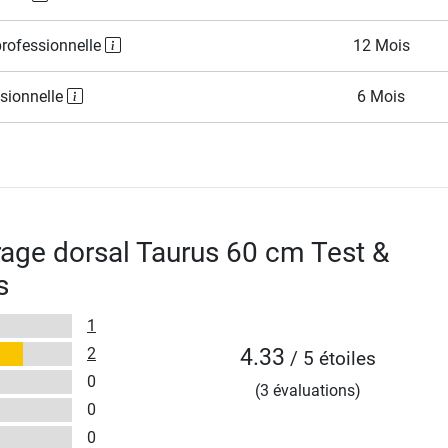
professionnelle
12 Mois
ssionnelle
6 Mois
irage dorsal Taurus 60 cm Test &
s
1
2
4.33
/ 5 étoiles
0
(3 évaluations)
0
0