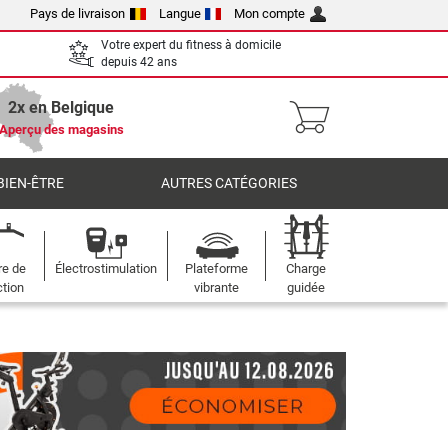
Pays de livraison
Langue
Mon compte
Votre expert du fitness à domicile
depuis 42 ans
2x en Belgique
Aperçu des magasins
BIEN-ÊTRE
AUTRES CATÉGORIES
re de
Électrostimulation
Plateforme
Charge
ction
vibrante
guidée