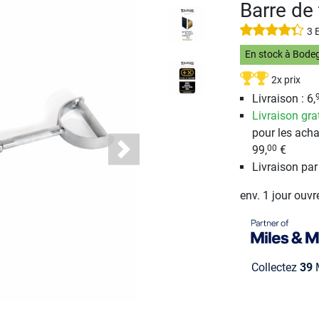
Barre de
3 
En stock à Bode
2x prix
Livraison : 6,
Livraison gra
pour les acha
99,
€
00
Next
Livraison pa
env. 1 jour ouvr
Collectez
39
M