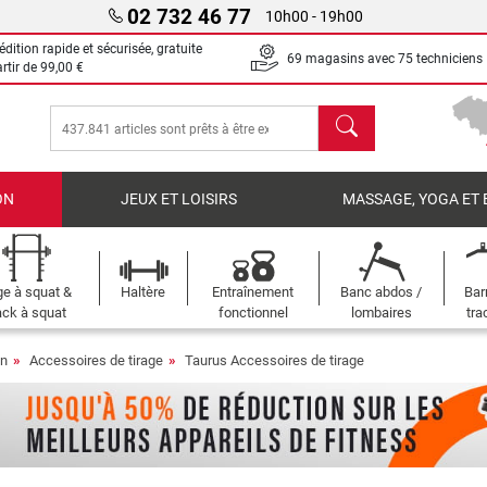
02 732 46 77
10h00 - 19h00
dition rapide et sécurisée, gratuite
69 magasins avec 75 techniciens
artir de
99,00 €
chercher
ON
JEUX ET LOISIRS
MASSAGE, YOGA ET 
e à squat &
Haltère
Entraînement
Banc abdos /
Bar
ck à squat
fonctionnel
lombaires
tra
on
Accessoires de tirage
Taurus Accessoires de tirage