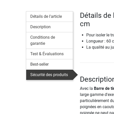
Détails de 
Détails de l'article
cm
Description
Pour isoler le t
Conditions de
Longueur : 60 
garantie
La qualité au ju
Test & Évaluations
Best-seller
Sécurité des produits
Descriptio
Avec la
Barre de t
large gamme d'exerc
particulièrement du
poignées en caoutc
poignée ne peut pa