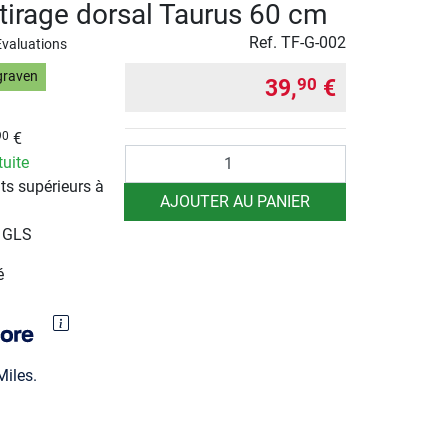
 tirage dorsal Taurus 60 cm
Ref.
TF-G-002
Evaluations
graven
39,
€
90
€
90
Quantité
tuite
ts supérieurs à
AJOUTER AU PANIER
r GLS
é
iles.