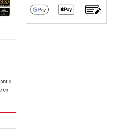
rantie
e en