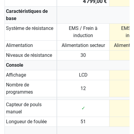
4 799,00 €
Caractéristiques de
base
Système de résistance
EMS / Frein à
EMS /
induction
ind
Alimentation
Alimentation secteur
Alimentat
Niveaux de résistance
30
Console
Affichage
LCD
Nombre de
12
programmes
Capteur de pouls
✓
manuel
Longueur de foulée
51