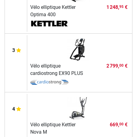
Vélo elliptique Kettler
1 248,
€
95
Optima 400
3
Vélo elliptique
2 799,
€
00
cardiostrong EX90 PLUS
4
Vélo elliptique Kettler
669,
€
00
Nova M