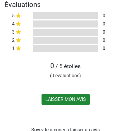
Évaluations
5
0
4
0
3
0
2
0
1
0
0
/ 5 étoiles
(0 évaluations)
LAISSER MON AVIS
Soyez le premier à laisser un avis