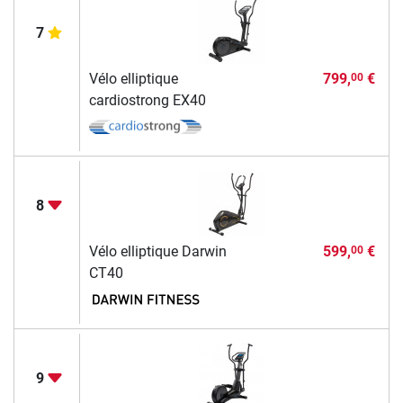
7
Vélo elliptique
799,
€
00
cardiostrong EX40
8
Vélo elliptique Darwin
599,
€
00
CT40
9