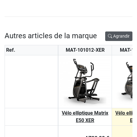
Autres articles de la marque
Agrandir
Ref.
MAT-101012-XER
MAT-10
Vélo elliptique Matrix
Vélo ellip
E50 XER
E5