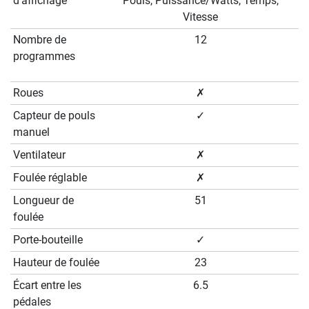
d'affichage
Pouls, Puissance/Watts, Temps,
Vitesse
Nombre de
12
programmes
Roues
✗
Capteur de pouls
✓
manuel
Ventilateur
✗
Foulée réglable
✗
Longueur de
51
foulée
Porte-bouteille
✓
Hauteur de foulée
23
Écart entre les
6.5
pédales