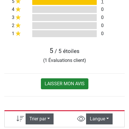
5
1
4
0
3
0
2
0
1
0
5
/ 5 étoiles
(1 Évaluations client)
LAISSER MON AVIS
Trier par
Langue