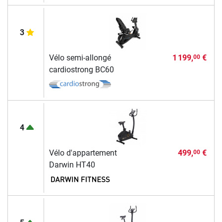
3
Vélo semi-allongé
1 199,
€
00
cardiostrong BC60
4
Vélo d'appartement
499,
€
00
Darwin HT40