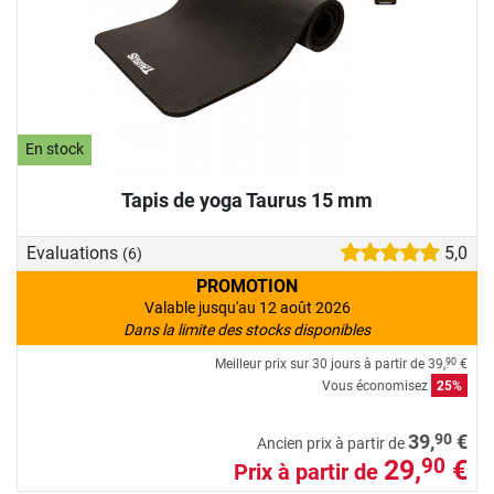
En stock
Tapis de yoga Taurus 15 mm
Evaluations
5,0
(6)
PROMOTION
Valable jusqu'au 12 août 2026
Dans la limite des stocks disponibles
Meilleur prix sur 30 jours à partir de
39,
€
90
Vous économisez
25%
90
39,
€
Ancien prix à partir de
29,
€
90
Prix à partir de