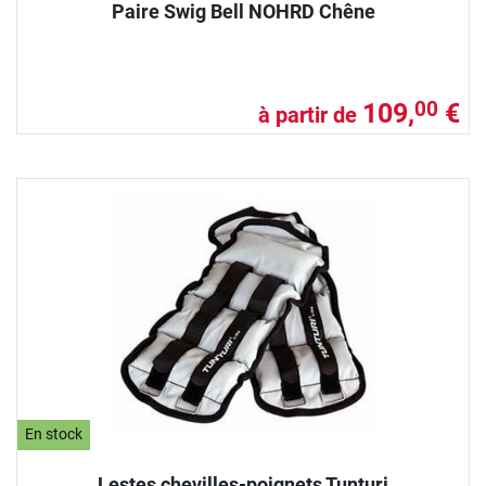
Paire Swig Bell NOHRD Chêne
109,
€
00
à partir de
En stock
Lestes chevilles-poignets Tunturi