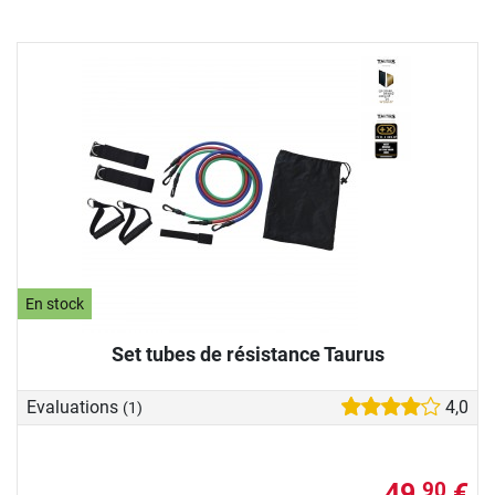
En stock
Set tubes de résistance Taurus
Evaluations
4,0
(1)
49,
€
90