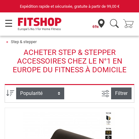
Expédition rapide et sécurisée, gratuite à partir de
99,00 €
69x
Step & stepper
ACHETER STEP & STEPPER
ACCESSOIRES CHEZ LE N°1 EN
EUROPE DU FITNESS À DOMICILE
Filtrer la rec
Trier par
Filtrer