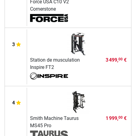
Force USA C10 V2
Cornerstone
3
Station de musculation
3 499,
€
00
Inspire FT2
4
Smith Machine Taurus
1 999,
€
00
MS45 Pro