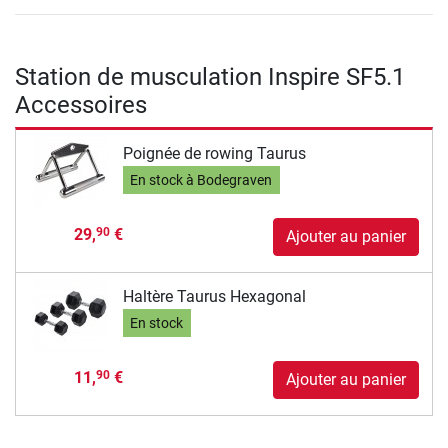
Station de musculation Inspire SF5.1
Accessoires
Poignée de rowing Taurus
En stock à Bodegraven
29,
€
90
Ajouter au panier
Haltère Taurus Hexagonal
En stock
11,
€
90
Ajouter au panier