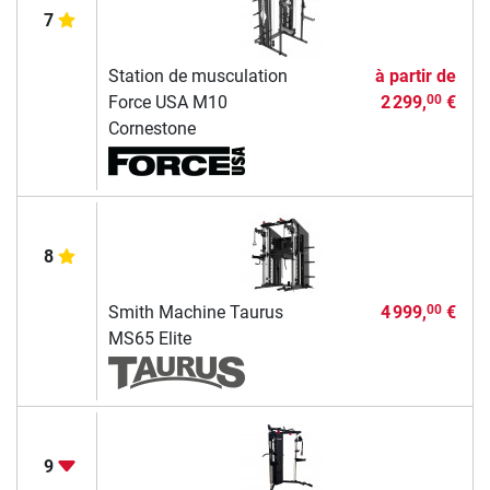
7
Station de musculation
à partir de
Force USA M10
2 299,
€
00
Cornestone
8
Smith Machine Taurus
4 999,
€
00
MS65 Elite
9