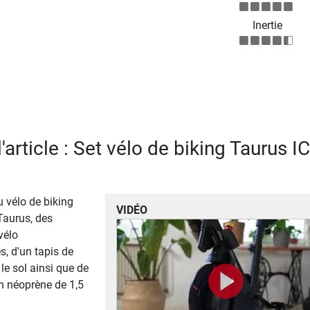
Inertie
l'article : Set vélo de biking Taurus I
 vélo de biking
VIDÉO
Taurus, des
vélo
, d'un tapis de
le sol ainsi que de
n néoprène de 1,5