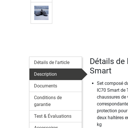
Détails de 
Détails de l'article
Smart
Description
Set composé du
Documents
IC70 Smart de 
chaussures de 
Conditions de
correspondantes
garantie
protection pour 
Test & Évaluations
deux haltères e
kg
Accessoires