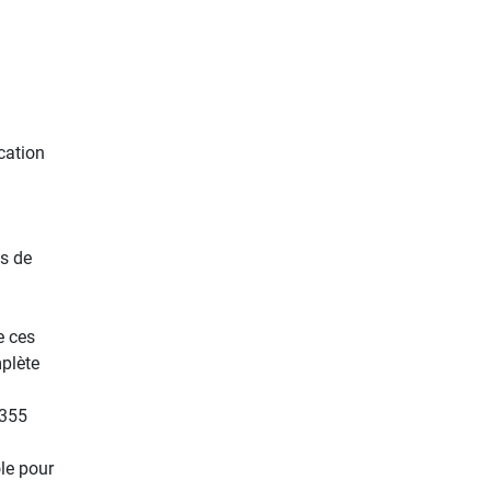
cation
ns de
e ces
plète
1355
le pour