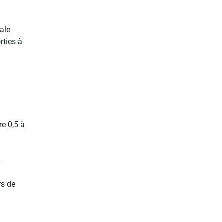
ale
rties à
re 0,5 à
à
rs de