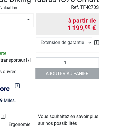
Ref.
TF-IC70S
Évaluation
à partir de
1 199,
€
00
Extension de g
rte !
 transporteur
Quantité
rs ouvrés
AJOUTER AU PANIER
9
Miles.
P
Vous souhaitez en savoir plus
sur nos possibilités
Ergonomie