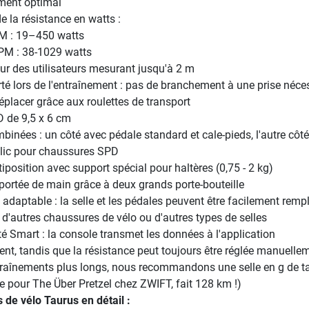
ment optimal
 la résistance en watts :
M : 19–450 watts
PM : 38-1029 watts
ur des utilisateurs mesurant jusqu'à 2 m
rté lors de l'entraînement : pas de branchement à une prise néce
déplacer grâce aux roulettes de transport
 de 9,5 x 6 cm
binées : un côté avec pédale standard et cale-pieds, l'autre côt
lic pour chaussures SPD
position avec support spécial pour haltères (0,75 - 2 kg)
portée de main grâce à deux grands porte-bouteille
adaptable : la selle et les pédales peuvent être facilement remp
r d'autres chaussures de vélo ou d'autres types de selles
é Smart : la console transmet les données à l'application
ent, tandis que la résistance peut toujours être réglée manuelle
traînements plus longs, nous recommandons une selle en g de ta
e pour The Über Pretzel chez ZWIFT, fait 128 km !)
de vélo Taurus en détail :