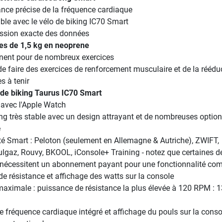
ance précise de la fréquence cardiaque
le avec le vélo de biking IC70 Smart
ssion exacte des données
es de 1,5 kg en neoprene
nent pour de nombreux exercices
e faire des exercices de renforcement musculaire et de la réédu
s à tenir
o de biking Taurus IC70 Smart
avec l'Apple Watch
ing très stable avec un design attrayant et de nombreuses optio
é
té Smart : Peloton (seulement en Allemagne & Autriche), ZWIFT,
lgaz, Rouvy, BKOOL, iConsole+ Training - notez que certaines d
 nécessitent un abonnement payant pour une fonctionnalité com
de résistance et affichage des watts sur la console
aximale : puissance de résistance la plus élevée à 120 RPM : 
e fréquence cardiaque intégré et affichage du pouls sur la conso