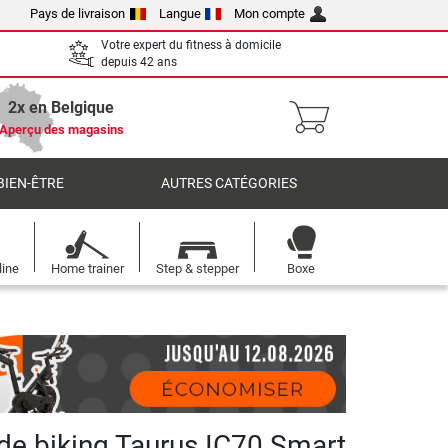
Pays de livraison
Langue
Mon compte
Votre expert du fitness à domicile
depuis 42 ans
2x en Belgique
Aperçu des magasins
BIEN-ÊTRE
AUTRES CATÉGORIES
line
Home trainer
Step & stepper
Boxe
 de biking Taurus IC70 Smart