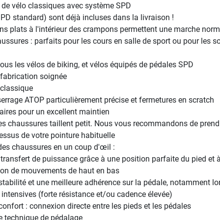
de vélo classiques avec système SPD
PD standard) sont déjà incluses dans la livraison !
s plats à l'intérieur des crampons permettent une marche norm
ussures : parfaits pour les cours en salle de sport ou pour les so
tous les vélos de biking, et vélos équipés de pédales SPD
 fabrication soignée
 classique
serrage ATOP particulièrement précise et fermetures en scratch
ires pour un excellent maintien
 les chaussures taillent petit. Nous vous recommandons de prend
dessus de votre pointure habituelle
es chaussures en un coup d'œil :
 transfert de puissance grâce à une position parfaite du pied et 
ation de mouvements de haut en bas
stabilité et une meilleure adhérence sur la pédale, notamment lo
intensives (forte résistance et/ou cadence élevée)
confort : connexion directe entre les pieds et les pédales
e technique de pédalage