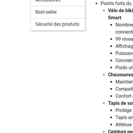
Points forts du 
Vélo de bik
Best-seller
Smart
Sécurité des produits
Nombreu
connecti
99 nivea
Affichag
Puissan
Convient
Poids ut
Chaussures
Maintien
Compati
Confort 
Tapis de so
Protège 
Tapis an
Atténue 
Ceinture pe