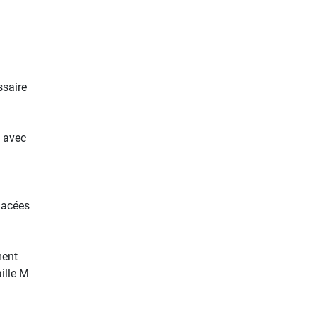
ssaire
é avec
lacées
ment
ille M