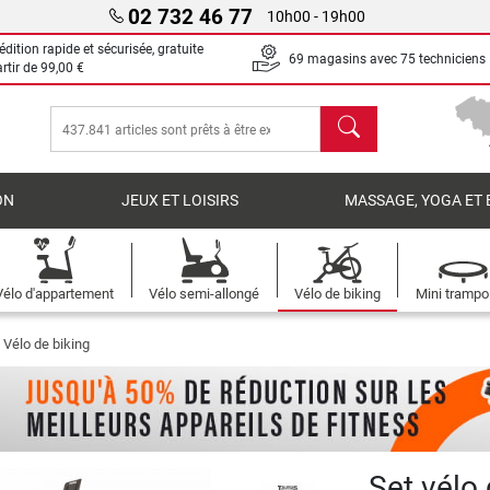
02 732 46 77
10h00 - 19h00
dition rapide et sécurisée, gratuite
69 magasins avec 75 techniciens
artir de
99,00 €
chercher
ON
JEUX ET LOISIRS
MASSAGE, YOGA ET 
Vélo d'appartement
Vélo semi-allongé
Vélo de biking
Mini trampo
 Vélo de biking
Set vélo