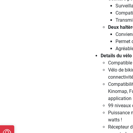
Surveill
Compatib
Transmi
Deux haltèr
Convien
Permet d
Agréable
Details du vél
Compatible 
Vélo de bik
connectivit
Compatibili
Kinomap, Fu
application
99 niveaux 
Puissance m
watts !
Récepteur d