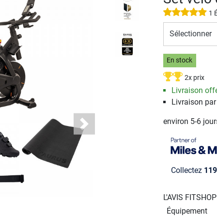
1 
Sélectionner
En stock
2x prix
Livraison offe
Livraison par
environ 5-6 jou
Next
Collectez
119
L'AVIS FITSHO
Équipement