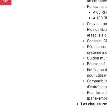
un entraîne
Puissance de
À 60 RP
À 100 R
Convient po
Plus de libe
et facile à 
Console LCD
Pédales com
système à c
Guidon multi
Boissons à 
Entièrement 
pour utilise
Compatibilit
d'entraînem
Pour les en
(par exempl
Les chaussures 