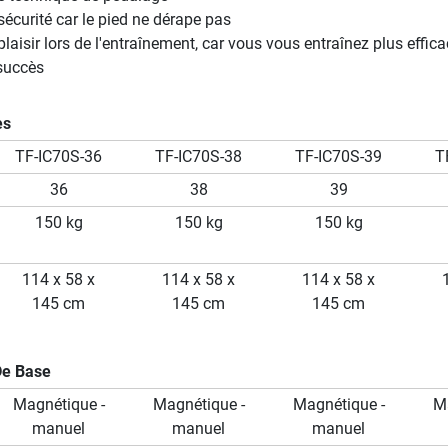
sécurité car le pied ne dérape pas
plaisir lors de l'entraînement, car vous vous entraînez plus effi
succès
es
TF-IC70S-36
TF-IC70S-38
TF-IC70S-39
T
36
38
39
150 kg
150 kg
150 kg
114 x 58 x
114 x 58 x
114 x 58 x
145 cm
145 cm
145 cm
De Base
Magnétique -
Magnétique -
Magnétique -
M
manuel
manuel
manuel