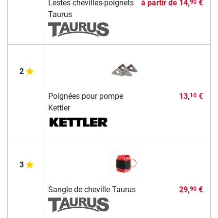
Lestes chevilles-poignets
à partir de
14,
€
90
Taurus
2
Poignées pour pompe
13,
€
10
Kettler
3
Sangle de cheville Taurus
29,
€
90