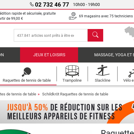
02 732 46 77
10h00 - 19h00
dition rapide et sécurisée, gratuite
69 magasins avec 75 techniciens
artir de
99,00 €
chercher
ON
JEUX ET LOISIRS
MASSAGE, YOGA ET 
Raquettes de tennis de table
Trampoline
Slackline
Vélo e
tes de tennis de table
Schildkröt Raquettes de tennis de table
Raquette