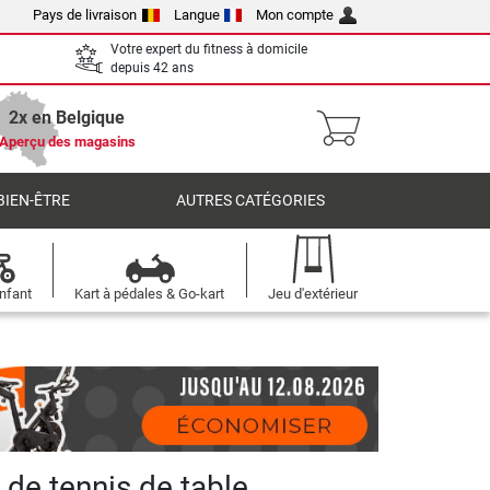
Pays de livraison
Langue
Mon compte
Votre expert du fitness à domicile
depuis 42 ans
2x en Belgique
Aperçu des magasins
BIEN-ÊTRE
AUTRES CATÉGORIES
nfant
Kart à pédales & Go-kart
Jeu d'extérieur
 de tennis de table