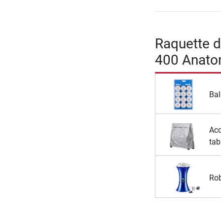
Raquette d
400 Anato
Bal
Acc
tab
Rob