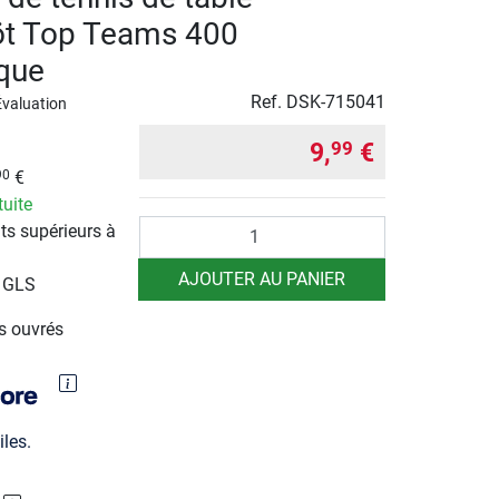
öt Top Teams 400
que
Ref.
DSK-715041
Évaluation
9,
€
99
€
90
tuite
Quantité
ts supérieurs à
AJOUTER AU PANIER
r GLS
rs ouvrés
les.