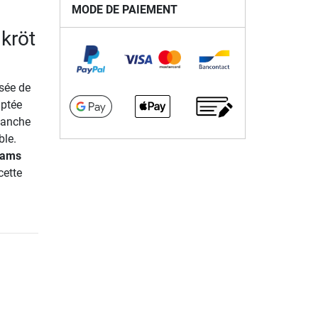
MODE DE PAIEMENT
dkröt
sée de
aptée
 manche
ble.
Teams
cette