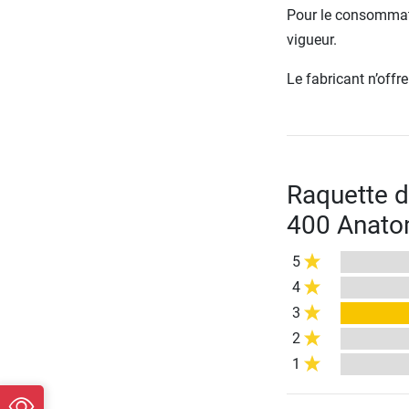
Pour le consommate
vigueur.
Le fabricant n’off
Raquette d
400 Anatom
5
4
3
2
1