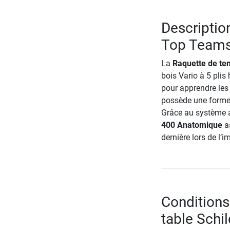
Description
Top Teams
La
Raquette de te
bois Vario à 5 pli
pour apprendre les
possède une forme a
Grâce au système a
400 Anatomique
as
dernière lors de l’i
Conditions
table Sch