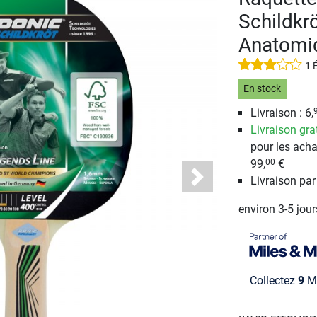
Schildkr
Anatomi
1 
En stock
Livraison : 6,
Livraison gra
pour les acha
99,
€
00
Livraison pa
Next
environ 3-5 jou
Collectez
9
Mi