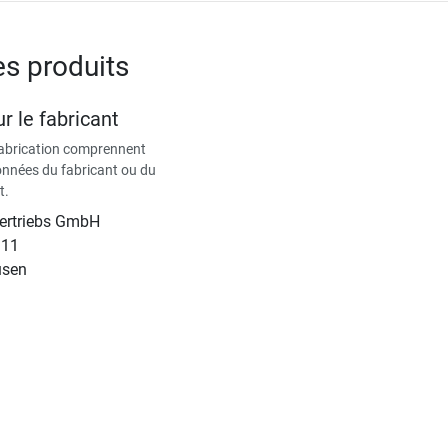
es produits
r le fabricant
fabrication comprennent
données du fabricant ou du
t.
Vertriebs GmbH
 11
usen