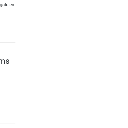
gale en
ams