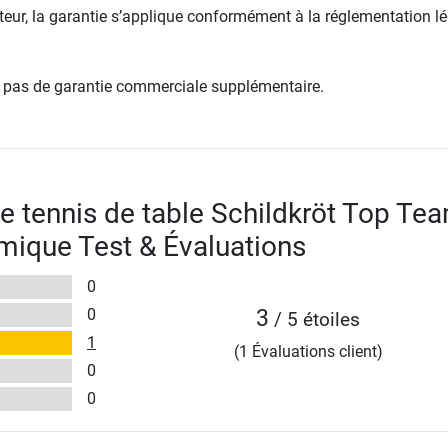
ur, la garantie s’applique conformément à la réglementation lé
re pas de garantie commerciale supplémentaire.
e tennis de table Schildkröt Top Te
ique Test & Évaluations
0
0
3
/ 5 étoiles
1
(1 Évaluations client)
0
0