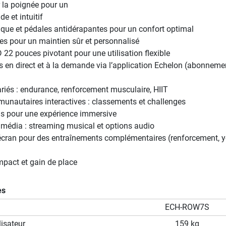
 la poignée pour un
e et intuitif
que et pédales antidérapantes pour un confort optimal
es pour un maintien sûr et personnalisé
D 22 pouces pivotant pour une utilisation flexible
 en direct et à la demande via l’application Echelon (abonneme
iés : endurance, renforcement musculaire, HIIT
unautaires interactives : classements et challenges
ls pour une expérience immersive
imédia : streaming musical et options audio
l’écran pour des entraînements complémentaires (renforcement, 
act et gain de place
es
ECH-ROW7S
isateur
159 kg