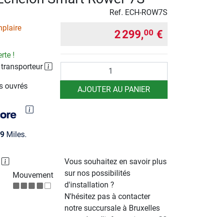
Ref.
ECH-ROW7S
plaire
2 299,
€
00
rte !
 transporteur
Quantité
rs ouvrés
AJOUTER AU PANIER
9
Miles.
P
Vous souhaitez en savoir plus
sur nos possibilités
Mouvement
d'installation ?
N'hésitez pas à contacter
notre succursale à Bruxelles