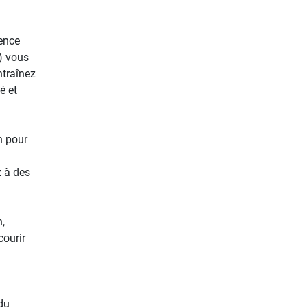
ience
) vous
ntraînez
é et
n pour
z à des
,
courir
du