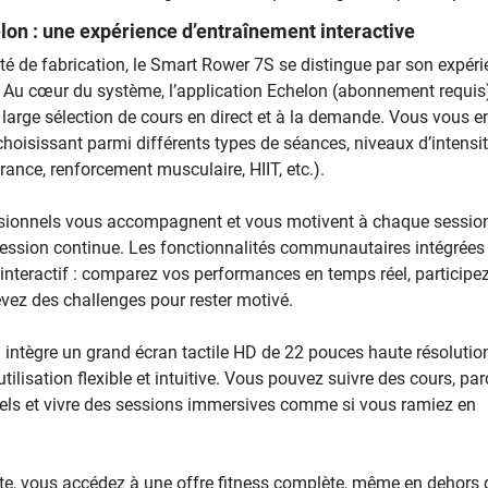
lon : une expérience d’entraînement interactive
té de fabrication, le Smart Rower 7S se distingue par son expér
. Au cœur du système, l’application Echelon (abonnement requis
large sélection de cours en direct et à la demande. Vous vous e
choisissant parmi différents types de séances, niveaux d’intensit
nce, renforcement musculaire, HIIT, etc.).
sionnels vous accompagnent et vous motivent à chaque sessio
ression continue. Les fonctionnalités communautaires intégrées
 interactif : comparez vos performances en temps réel, participe
evez des challenges pour rester motivé.
intègre un grand écran tactile HD de 22 pouces haute résolution
tilisation flexible et intuitive. Vous pouvez suivre des cours, par
tuels et vivre des sessions immersives comme si vous ramiez en
e, vous accédez à une offre fitness complète, même en dehors 