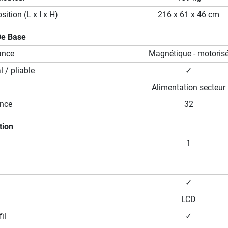
ition (L x I x H)
216 x 61 x 46 cm
De Base
ance
Magnétique - motoris
 / pliable
✓
Alimentation secteur
ance
32
tion
1
✓
LCD
il
✓