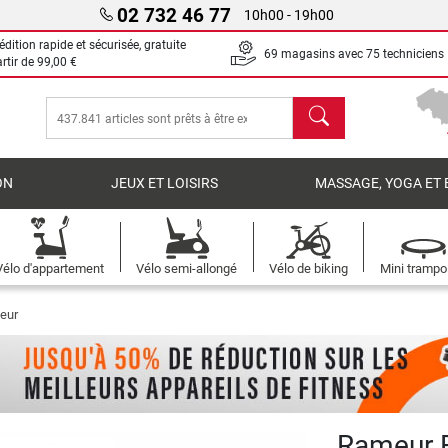
02 732 46 77
10h00 - 19h00
dition rapide et sécurisée, gratuite
69 magasins avec 75 techniciens
artir de
99,00 €
chercher
ON
JEUX ET LOISIRS
MASSAGE, YOGA ET 
Vélo d'appartement
Vélo semi-allongé
Vélo de biking
Mini trampo
eur
Rameur 