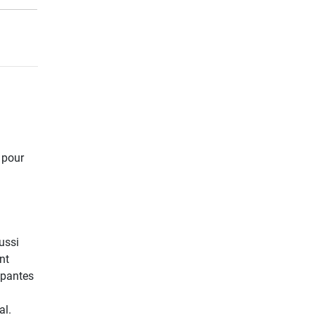
 pour
ussi
nt
apantes
al.