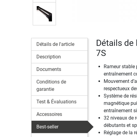
Détails de
Détails de l'article
7S
Description
Rameur stable 
Documents
entraînement c
Mouvement d’avi
Conditions de
respectueux des
garantie
Système de rés
Test & Évaluations
magnétique pui
entraînement si
Accessoires
32 niveaux de r
débutants et sp
Best-seller
Réglage de la r