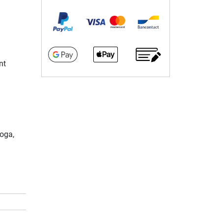
nt
yoga,