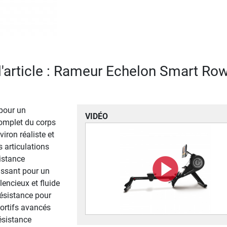
 l'article : Rameur Echelon Smart Ro
pour un
VIDÉO
omplet du corps
ron réaliste et
 articulations
istance
ssant pour un
lencieux et fluide
ésistance pour
ortifs avancés
ésistance