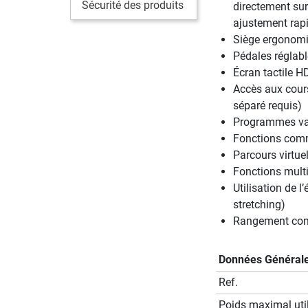
Sécurité des produits
directement sur
ajustement rapid
Siège ergonomi
Pédales réglabl
Écran tactile H
Accès aux cours
séparé requis)
Programmes var
Fonctions comm
Parcours virtue
Fonctions mult
Utilisation de 
stretching)
Rangement comp
Données Général
Ref.
Poids maximal util