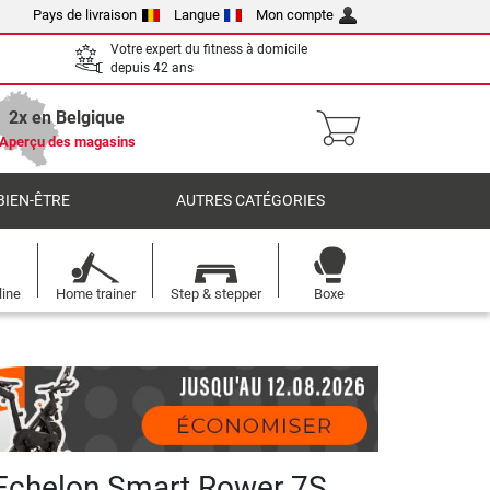
Pays de livraison
Langue
Mon compte
Votre expert du fitness à domicile
depuis 42 ans
2x en Belgique
Aperçu des magasins
BIEN-ÊTRE
AUTRES CATÉGORIES
line
Home trainer
Step & stepper
Boxe
Echelon Smart Rower 7S