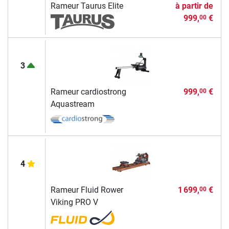
Rameur Taurus Elite
à partir de
999,
€
00
3
Rameur cardiostrong
999,
€
00
Aquastream
4
Rameur Fluid Rower
1 699,
€
00
Viking PRO V