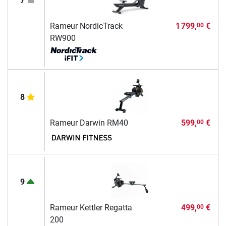
7
Rameur NordicTrack
1 799,
€
00
RW900
8
Rameur Darwin RM40
599,
€
00
9
Rameur Kettler Regatta
499,
€
00
200