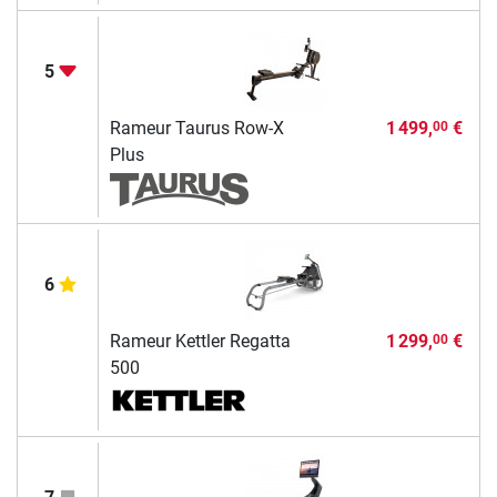
5
Rameur Taurus Row-X
1 499,
€
00
Plus
6
Rameur Kettler Regatta
1 299,
€
00
500