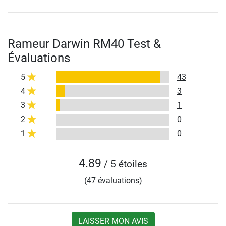
Rameur Darwin RM40 Test &
Évaluations
5
43
4
3
3
1
2
0
1
0
4.89
/ 5 étoiles
(47 évaluations)
LAISSER MON AVIS