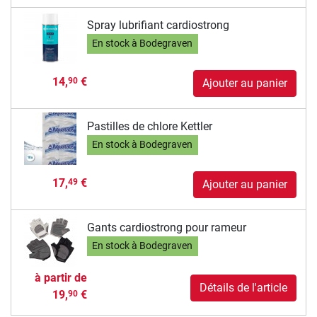
Spray lubrifiant cardiostrong
En stock à Bodegraven
14,
€
90
Ajouter au panier
Pastilles de chlore Kettler
En stock à Bodegraven
17,
€
49
Ajouter au panier
Gants cardiostrong pour rameur
En stock à Bodegraven
à partir de
Détails de l'article
19,
€
90