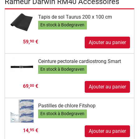
Rameur Darwin RM40 Accessoires
Tapis de sol Taurus 200 x 100 cm
En stock à Bodegraven
59,
€
90
Ajouter au panier
Ceinture pectorale cardiostrong Smart
En stock à Bodegraven
69,
€
00
Ajouter au panier
Pastilles de chlore Fitshop
En stock à Bodegraven
14,
€
95
Ajouter au panier