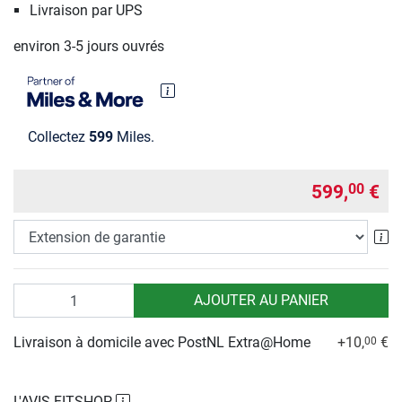
Livraison par UPS
environ 3-5 jours ouvrés
Collectez
599
Miles.
599,
€
00
Ex
Quantité
AJOUTER AU PANIER
Livraison à domicile avec PostNL Extra@Home
+10,
€
00
L'AVIS FITSHOP