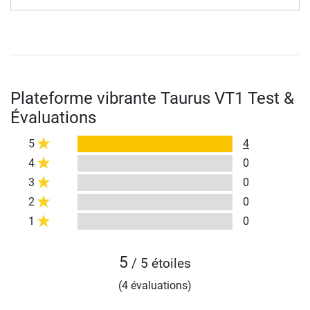
Plateforme vibrante Taurus VT1 Test &
Évaluations
5
4
4
0
3
0
2
0
1
0
5
/ 5 étoiles
(4 évaluations)