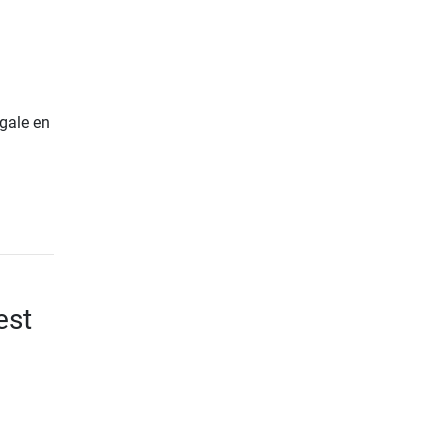
gale en
est