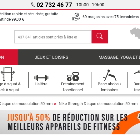
02 732 46 77
10h00 - 19h00
dition rapide et sécurisée, gratuite
69 magasins avec 75 techniciens
artir de
99,00 €
chercher
ON
JEUX ET LOISIRS
MASSAGE, YOGA ET 
e à squat &
Haltère
Entraînement
Banc abdos /
Bar
ck à squat
fonctionnel
lombaires
tra
Disque de musculation 50 mm
Nike Strength Disque de musculation 50 mm