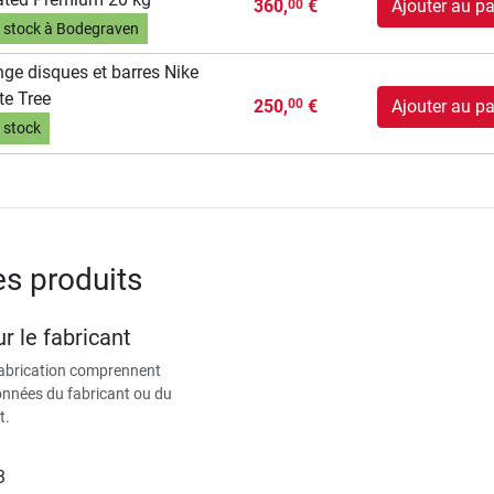
360,
€
Ajouter au pa
00
 stock à Bodegraven
ge disques et barres Nike
te Tree
250,
€
Ajouter au pa
00
 stock
es produits
r le fabricant
fabrication comprennent
données du fabricant ou du
t.
3