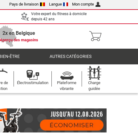
Pays de livraison
Langue
Mon compte
Votre expert du fitness à domicile
depuis 42 ans
2x en Belgique
Aperçu des magasins
BIEN-ÊTRE
AUTRES CATÉGORIES
re de
Électrostimulation
Plateforme
Charge
ction
vibrante
guidée