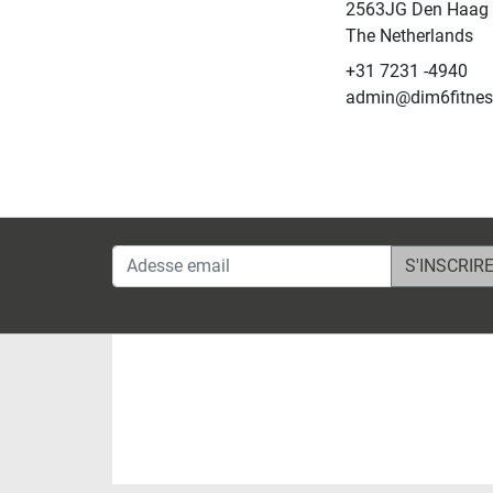
2563JG Den Haag
The Netherlands
+31 7231 -4940
admin@dim6fitne
Adesse email