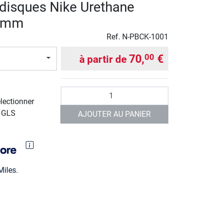
 disques Nike Urethane
0 mm
Ref.
N-PBCK-1001
70,
€
00
à partir de
Quantité
électionner
r GLS
AJOUTER AU PANIER
iles.