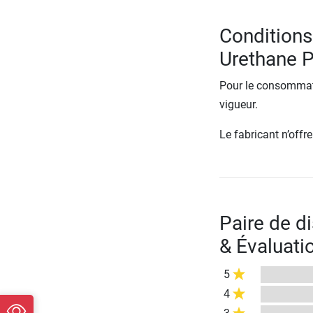
Conditions
Urethane 
Pour le consommate
vigueur.
Le fabricant n’off
Paire de d
& Évaluati
5
4