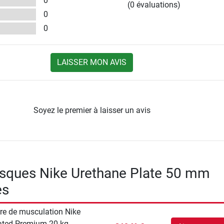
0
(0 évaluations)
0
0
LAISSER MON AVIS
Soyez le premier à laisser un avis
isques Nike Urethane Plate 50 mm
es
re de musculation Nike
ted Premium 20 kg