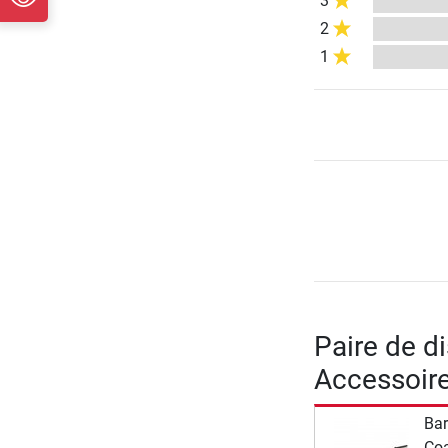
3
2
1
Paire de d
Accessoir
Bar
Coa