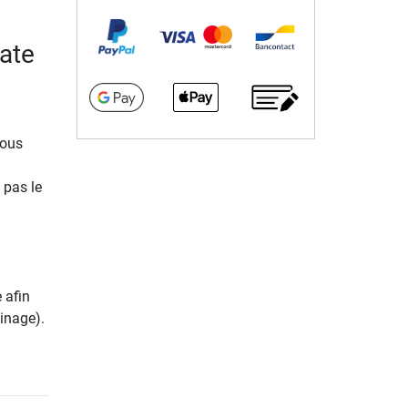
late
vous
 pas le
 afin
ainage).