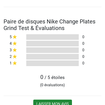
Paire de disques Nike Change Plates
Grind Test & Évaluations
5
0
4
0
3
0
2
0
1
0
0
/ 5 étoiles
(0 évaluations)
LAISSER MON AVIS