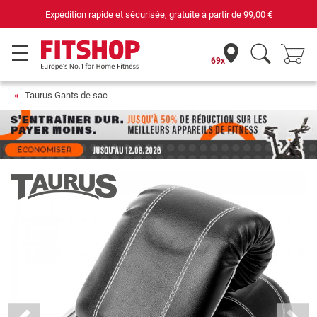
 et sécurisée, gratuite à partir de
99,00 €
69 ma
69x
Taurus Gants de sac