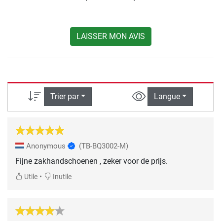
LAISSER MON AVIS
Trier par
Langue
Anonymous
(TB-BQ3002-M)
Fijne zakhandschoenen , zeker voor de prijs.
•
Utile
Inutile