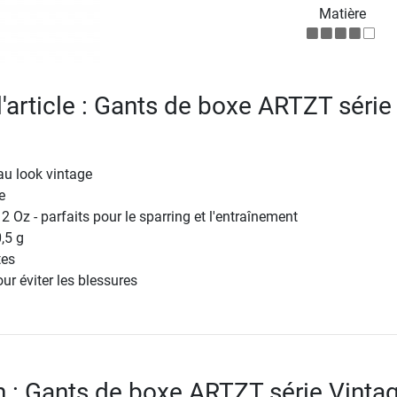
Matière
l'article : Gants de boxe ARTZT série
au look vintage
e
12 Oz - parfaits pour le sparring et l'entraînement
,5 g
tes
r éviter les blessures
n : Gants de boxe ARTZT série Vinta