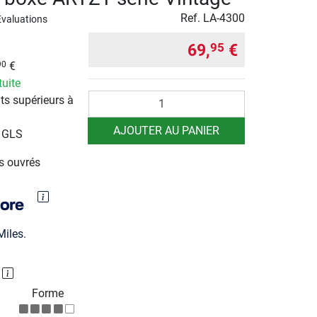
Ref.
LA-4300
Evaluations
69,
€
95
€
90
tuite
Quantité
ts supérieurs à
AJOUTER AU PANIER
r GLS
rs ouvrés
iles.
P
Forme