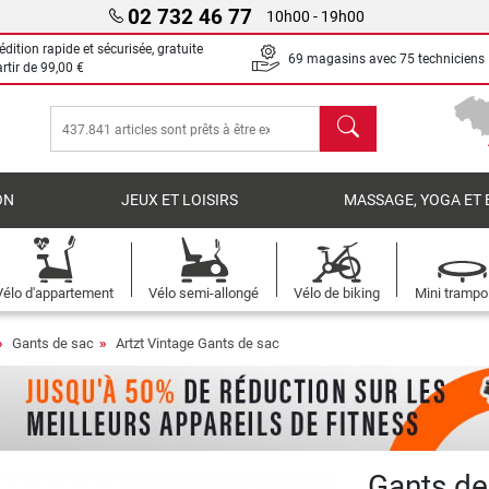
02 732 46 77
10h00 - 19h00
dition rapide et sécurisée, gratuite
69 magasins avec 75 techniciens
artir de
99,00 €
chercher
ON
JEUX ET LOISIRS
MASSAGE, YOGA ET 
Vélo d'appartement
Vélo semi-allongé
Vélo de biking
Mini trampo
Gants de sac
Artzt Vintage Gants de sac
Gants de