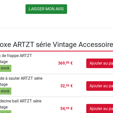
LAISSER MON AVIS
oxe ARTZT série Vintage Accessoir
 de frappe ARTZT
tage
369,
€
Ajouter au pa
00
 stock
de à sauter ARTZT série
tage
32,
€
Ajouter au pa
95
 stock
ecine ball ARTZT série
tage
54,
€
Ajouter au pa
95