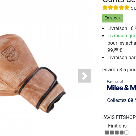
5 
En stock
Livraison : 6,
Livraison gra
pour les acha
99,
€
00
Livraison pa
environ 3-5 jou
Next
Collectez
69
M
L'AVIS FITSHO
Finitions