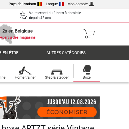
Pays de livraison
Langue
Mon compte
Votre expert du fitness à domicile
depuis 42 ans
2x en Belgique
Aperçu des magasins
BIEN-ÊTRE
AUTRES CATÉGORIES
line
Home trainer
Step & stepper
Boxe
 boxe ARTZT série Vintage