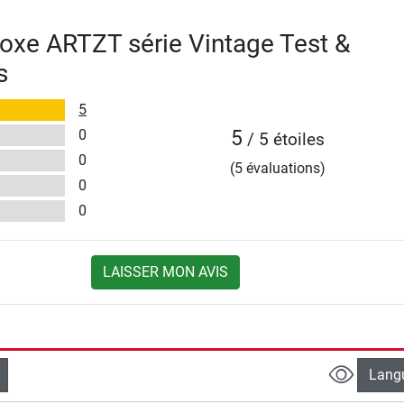
oxe ARTZT série Vintage Test &
s
5
0
5
/ 5 étoiles
0
(5 évaluations)
0
0
LAISSER MON AVIS
Lang