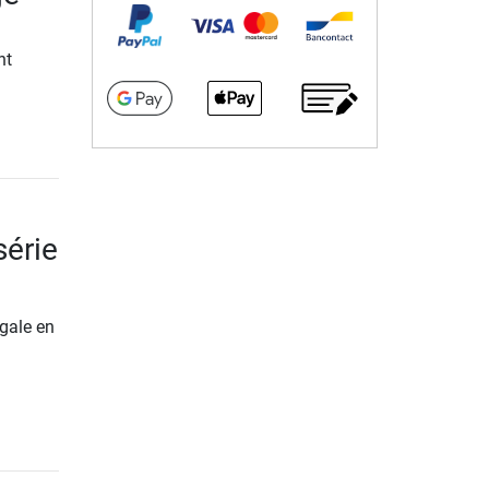
nt
série
gale en