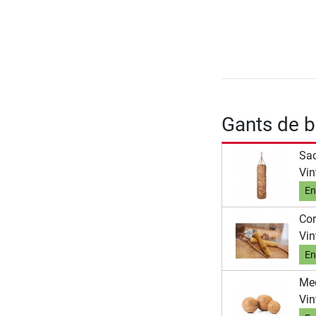
Gants de b
Sac
Vin
En
Cor
Vin
En
Med
Vin