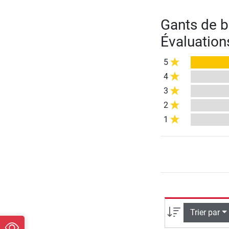
Gants de b
Évaluation
5
4
3
2
1
Trier par