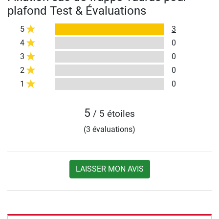
plafond Test & Évaluations
5
3
4
0
3
0
2
0
1
0
5
/ 5 étoiles
(3 évaluations)
LAISSER MON AVIS