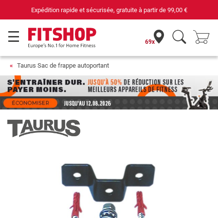
€
69 magasins avec 75 techniciens
69x
Taurus Sac de frappe autoportant