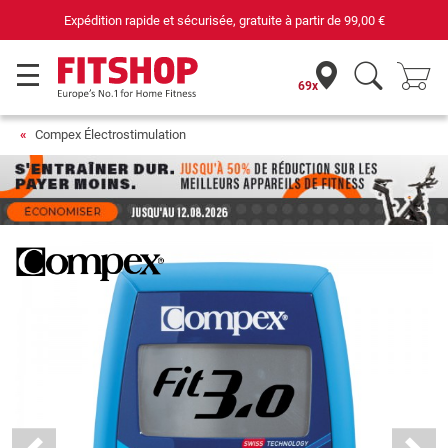
69 magasins avec 75 techniciens
69x
Compex Électrostimulation