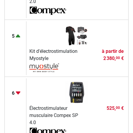
2.0
5
Kit d'électrostimulation
à partir de
Myostyle
2 380,
€
00
6
Électrostimulateur
525,
€
00
musculaire Compex SP
4.0