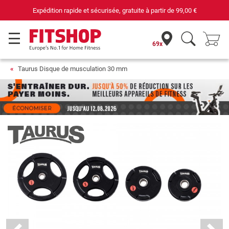
 et sécurisée, gratuite à partir de
99,00 €
69 ma
69x
Taurus Disque de musculation 30 mm