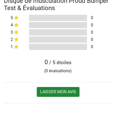
Disque de musculation Proud Bumper
Test & Évaluations
5
0
4
0
3
0
2
0
1
0
0
/ 5 étoiles
(0 évaluations)
LAISSER MON AVIS