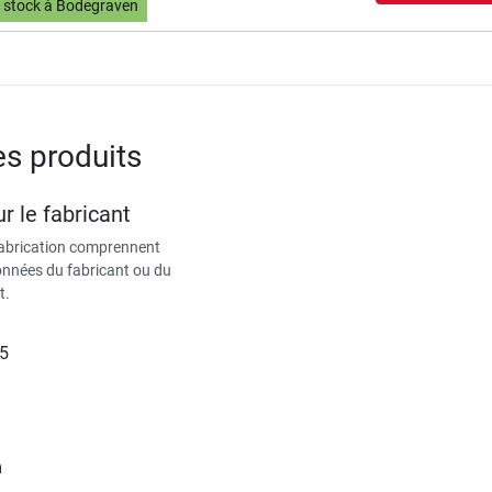
 stock à Bodegraven
es produits
r le fabricant
fabrication comprennent
données du fabricant ou du
t.
15
m