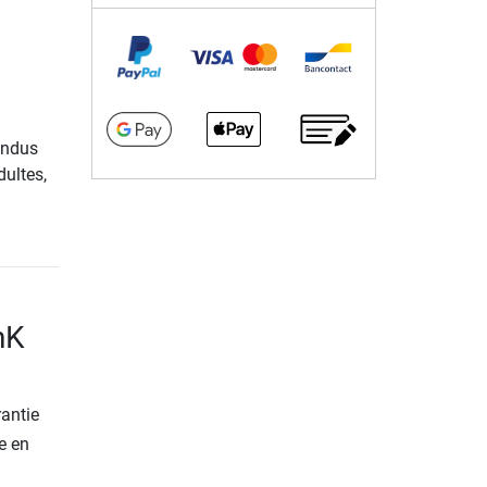
endus
dultes,
hK
rantie
e en