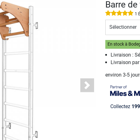
Barre de
1 
Sélectionner
En stock à Bode
Livraison : S
Livraison pa
environ 3-5 jou
Next
Collectez
199