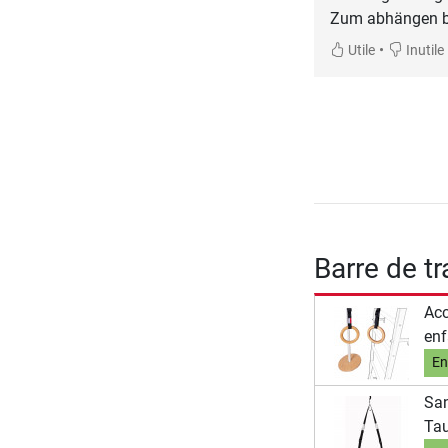
Zum abhängen be
•
Utile
Inutile
Barre de t
Acc
enf
En
San
Ta