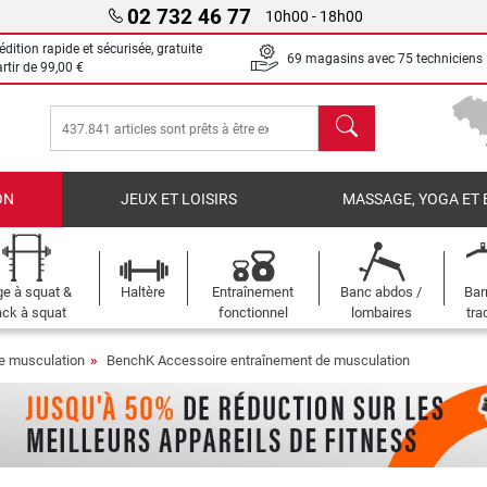
02 732 46 77
10h00 - 18h00
dition rapide et sécurisée, gratuite
69 magasins avec 75 techniciens
artir de
99,00 €
chercher
ON
JEUX ET LOISIRS
MASSAGE, YOGA ET 
e à squat &
Haltère
Entraînement
Banc abdos /
Bar
ck à squat
fonctionnel
lombaires
tra
e musculation
BenchK Accessoire entraînement de musculation