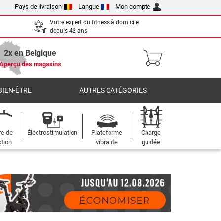
Pays de livraison
Langue
Mon compte
Votre expert du fitness à domicile
depuis 42 ans
2x en Belgique
Aperçu des magasins
BIEN-ÊTRE
AUTRES CATÉGORIES
re de
Électrostimulation
Plateforme
Charge
ction
vibrante
guidée