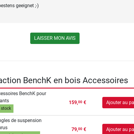
stens geeignet ;-)
LAISSER MON AVIS
raction BenchK en bois Accessoires
essoires BenchK pour
ants
159,
€
Ajouter au pa
00
 stock
gles de suspension
urus
79,
€
Ajouter au pa
00