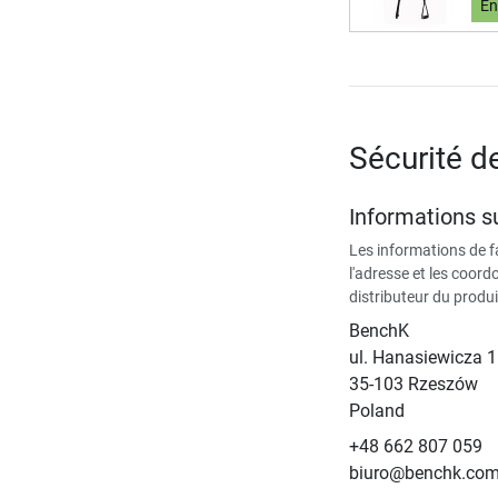
En
Sécurité d
Informations su
Les informations de 
l'adresse et les coor
distributeur du produi
BenchK
ul. Hanasiewicza 
35-103 Rzeszów
Poland
+48 662 807 059
biuro@benchk.co