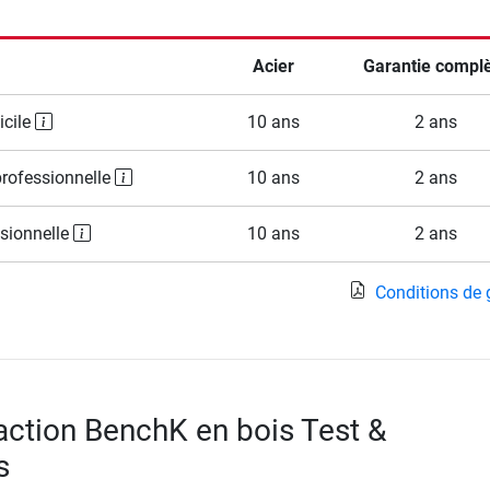
Acier
Garantie compl
icile
10 ans
2 ans
professionnelle
10 ans
2 ans
ssionnelle
10 ans
2 ans
Conditions de 
raction BenchK en bois Test &
s