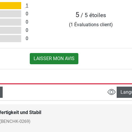
1
0
5
/ 5 étoiles
0
(1 Évaluations client)
0
0
LAISSER MON AVIS
Lang
ertigkeit und Stabil
(BENCHK-0269)