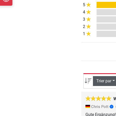
5
4
3
2
1
Trier par
W
Chris Pott
Gute Ergänzung!