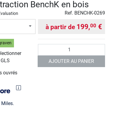
 traction BenchK en bois
Ref.
BENCHK-0269
Évaluation
199,
€
00
à partir de
graven
Quantité
électionner
r GLS
AJOUTER AU PANIER
rs ouvrés
Miles.