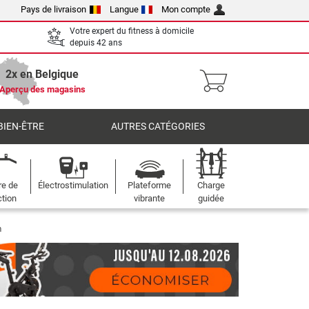
Pays de livraison
Langue
Mon compte
Votre expert du fitness à domicile
depuis 42 ans
2x en Belgique
Aperçu des magasins
BIEN-ÊTRE
AUTRES CATÉGORIES
re de
Électrostimulation
Plateforme
Charge
ction
vibrante
guidée
m