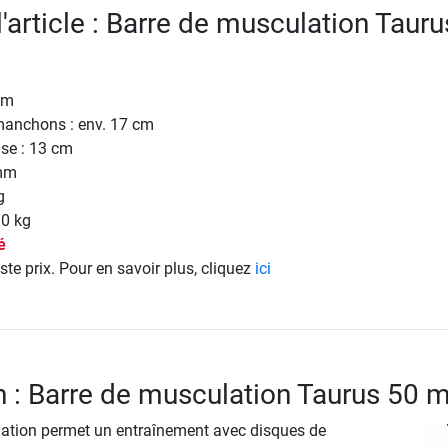
l'article : Barre de musculation Tauru
cm
anchons : env. 17 cm
ise : 13 cm
 mm
g
80 kg
é
ste prix. Pour en savoir plus, cliquez
ici
n : Barre de musculation Taurus 50
ation permet un entraînement avec disques de