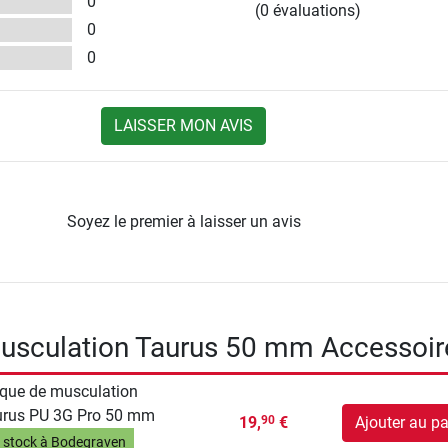
0
(0 évaluations)
0
0
LAISSER MON AVIS
Soyez le premier à laisser un avis
musculation Taurus 50 mm Accessoir
que de musculation
urus PU 3G Pro 50 mm
19,
€
Ajouter au pa
90
 stock à Bodegraven