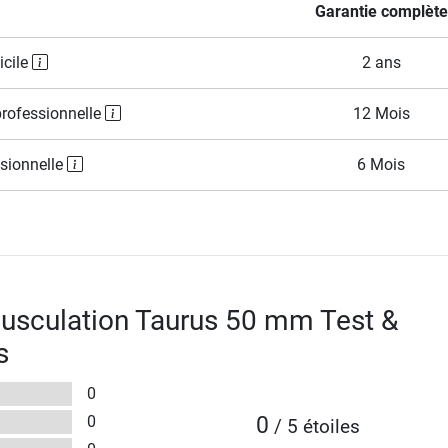
Garantie complète
icile
2 ans
professionnelle
12 Mois
ssionnelle
6 Mois
usculation Taurus 50 mm Test &
s
0
0
0
/ 5 étoiles