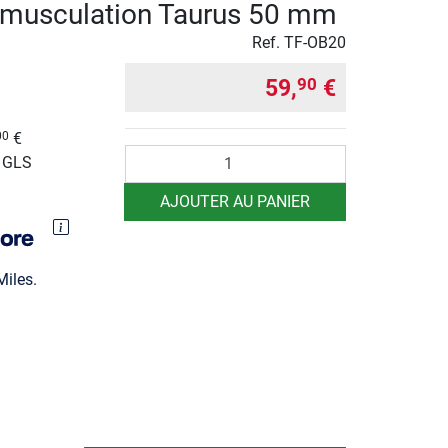
 musculation Taurus 50 mm
Ref.
TF-OB20
59,
€
90
€
00
Quantité
r GLS
AJOUTER AU PANIER
iles.