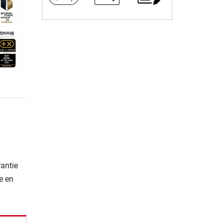
rantie
e en