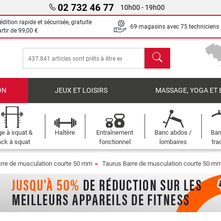
02 732 46 77
10h00 - 19h00
dition rapide et sécurisée, gratuite
69 magasins avec 75 techniciens
artir de
99,00 €
chercher
ON
JEUX ET LOISIRS
MASSAGE, YOGA ET 
e à squat &
Haltère
Entraînement
Banc abdos /
Bar
ck à squat
fonctionnel
lombaires
tra
rre de musculation courte 50 mm
Taurus Barre de musculation courte 50 m