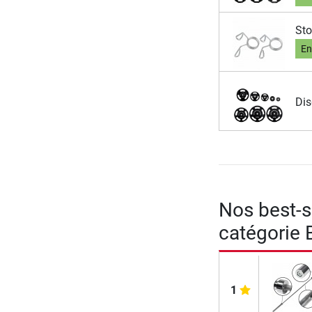
Sto
En
Dis
Nos best-se
catégorie 
1