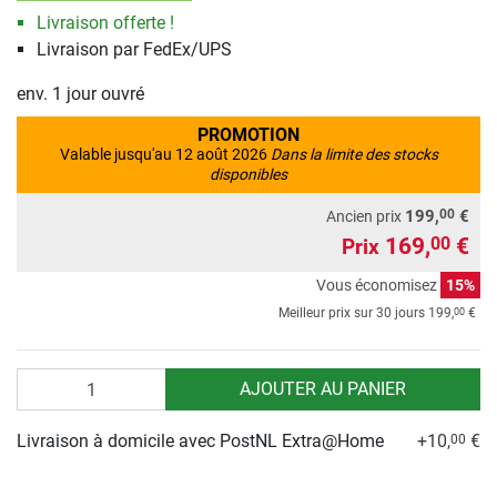
Livraison offerte !
Livraison par FedEx/UPS
env. 1 jour ouvré
PROMOTION
Valable jusqu'au 12 août 2026
Dans la limite des stocks
disponibles
00
199,
€
Ancien prix
169,
€
00
Prix
Vous économisez
15%
00
Meilleur prix sur 30 jours
199,
€
Quantité
AJOUTER AU PANIER
Livraison à domicile avec PostNL Extra@Home
+10,
€
00