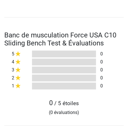
Banc de musculation Force USA C10
Sliding Bench Test & Évaluations
5
0
4
0
3
0
2
0
1
0
0
/ 5 étoiles
(0 évaluations)