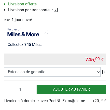
Livraison offerte !
Livraison par transporteur
env. 1 jour ouvré
Collectez
745
Miles.
745,
€
00
Ex
Quantité
AJOUTER AU PANIER
Livraison à domicile avec PostNL Extra@Home
+20,
€
00