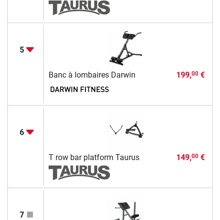
5
Banc à lombaires Darwin
199,
€
00
6
T row bar platform Taurus
149,
€
00
7