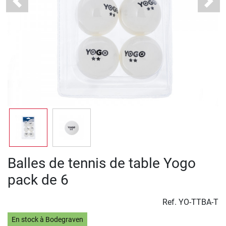
Previous
Next
Balles de tennis de table Yogo
pack de 6
Ref.
YO-TTBA-T
En stock à Bodegraven