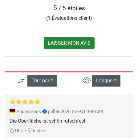
5
/ 5 étoiles
(1 Évaluations client)
LAISSER MON AVIS
Trier par
Langue
Anonymous
juillet 2026
(K-EQ1108-100)
Die Oberfläche ist schön rutschfest
•
Utile
Inutile