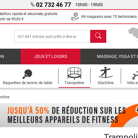
02 732 46 77
10h00 - 19h00
dition rapide et sécurisée, gratuite
69 magasins avec 75 techniciens
artir de
99,00 €
chercher
ON
JEUX ET LOISIRS
MASSAGE, YOGA ET 
Raquettes de tennis de table
Trampoline
Slackline
Vélo e
oline
Trampoli