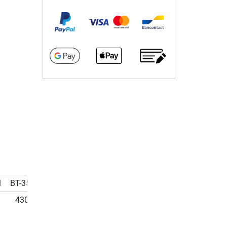
1
BT-35.14.92.03
430 cm, gris