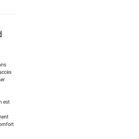
d
ans
'accès
ser
n est
ment
Comfort