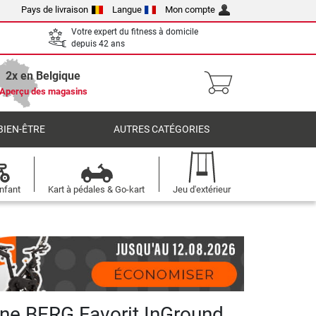
Pays de livraison
Langue
Mon compte
Votre expert du fitness à domicile
depuis 42 ans
2x en Belgique
Aperçu des magasins
BIEN-ÊTRE
AUTRES CATÉGORIES
nfant
Kart à pédales & Go-kart
Jeu d'extérieur
ne BERG Favorit InGround