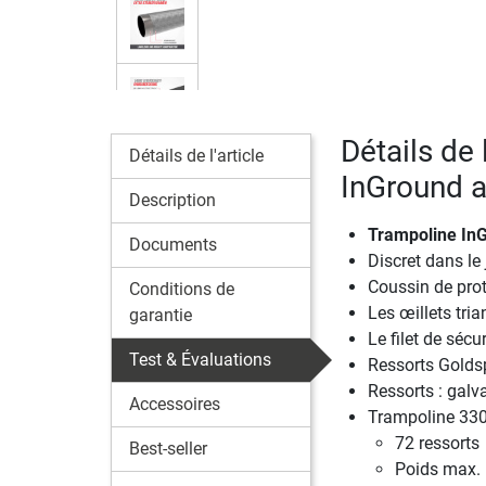
Détails de 
Détails de l'article
InGround a
Description
Trampoline InG
Documents
Discret dans le 
Coussin de prot
Conditions de
Les œillets tria
garantie
Le filet de sécu
Test & Évaluations
Ressorts Golds
Ressorts : galvan
Accessoires
Trampoline 330
72 ressorts
Best-seller
Poids max. u