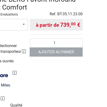
et Comfort
Ref.
BT-35.11.23.00
 Evaluations
739,
€
00
à partir de
Quantité
électionner
 transporteur
AJOUTER AU PANIER
rs ouvrés
Miles.
P
Qualité