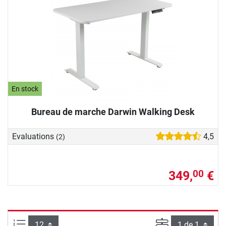
En stock
Bureau de marche Darwin Walking Desk
Evaluations
4,5
(2)
349,
€
00
Articles par page :
Page