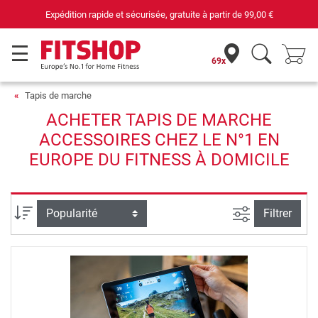
Expédition rapide et sécurisée, gratuite à partir de
99,00 €
69x
Tapis de marche
ACHETER TAPIS DE MARCHE
ACCESSOIRES CHEZ LE N°1 EN
EUROPE DU FITNESS À DOMICILE
Filtrer la rec
Trier par
Filtrer