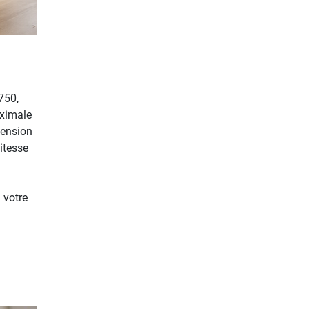
750,
aximale
cension
itesse
 votre