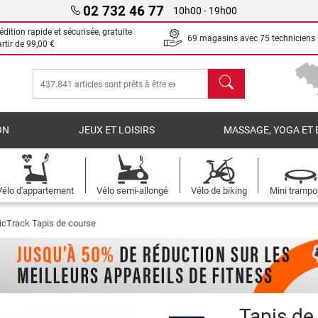
02 732 46 77
10h00 - 19h00
dition rapide et sécurisée, gratuite
69 magasins avec 75 techniciens
artir de
99,00 €
chercher
ON
JEUX ET LOISIRS
MASSAGE, YOGA ET 
Vélo d'appartement
Vélo semi-allongé
Vélo de biking
Mini trampo
icTrack Tapis de course
Tapis de