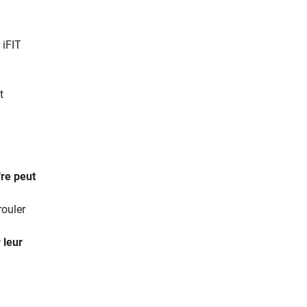
 iFIT
t
ffre peut
rouler
 leur