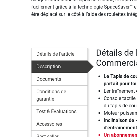
facilement grâce à la technologie SpaceSaver™ e
être déplacé sur le côté à l’aide des roulettes inté
Détails de 
Détails de l'article
Commercia
Description
Le
Tapis de co
Documents
parfait pour to
L'entraînement 
Conditions de
Console tactile 
garantie
du tapis de cou
Test & Évaluations
Moteur puissan
Inclinaison de
Accessoires
d'entraînement 
Un abonnement 
Best-seller