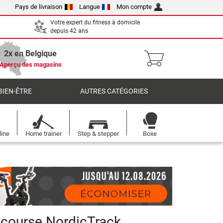
Pays de livraison
Langue
Mon compte
Votre expert du fitness à domicile
depuis 42 ans
2x en Belgique
Aperçu des magasins
BIEN-ÊTRE
AUTRES CATÉGORIES
line
Home trainer
Step & stepper
Boxe
 course NordicTrack