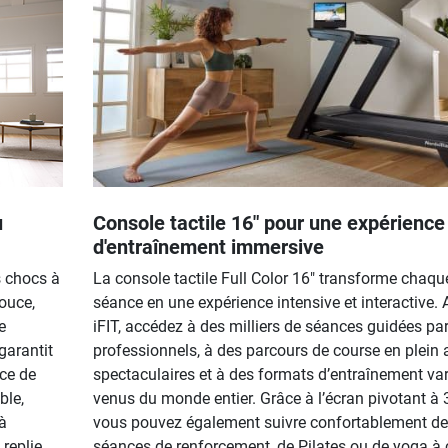
u
Console tactile 16" pour une expérience
d'entraînement immersive
s chocs à
La console tactile Full Color 16" transforme chaqu
ouce,
séance en une expérience intensive et interactive. 
e
iFIT, accédez à des milliers de séances guidées pa
garantit
professionnels, à des parcours de course en plein a
ce de
spectaculaires et à des formats d’entraînement var
ble,
venus du monde entier. Grâce à l’écran pivotant à 
à
vous pouvez également suivre confortablement d
 replie
séances de renforcement, de Pilates ou de yoga à 