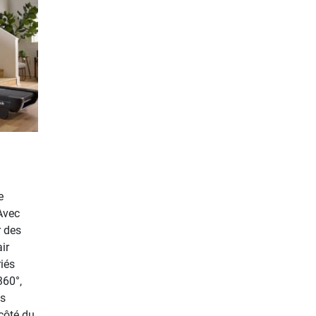
e
Avec
r des
ir
iés
360°,
es
côté du