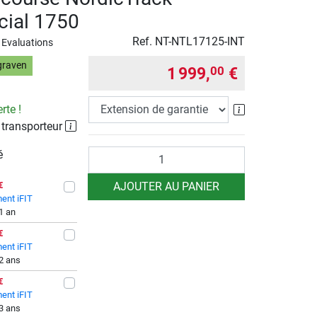
ial 1750
Ref.
NT-NTL17125-INT
 Evaluations
graven
1 999,
€
00
Extension de g
rte !
 transporteur
Quantité
é
AJOUTER AU PANIER
€
ent iFIT
 1 an
€
ent iFIT
 2 ans
€
ent iFIT
 3 ans