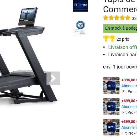
Commerc
32
En stock à Bode
2x prix
Livraison offe
Livraison par
env. 1 jour ouvr
+396,00 
Next
Abonnem
iFit Pro -
+699,00 
Abonnem
iFit Pro -
+899,00 
Abonnem
iFit Pro -