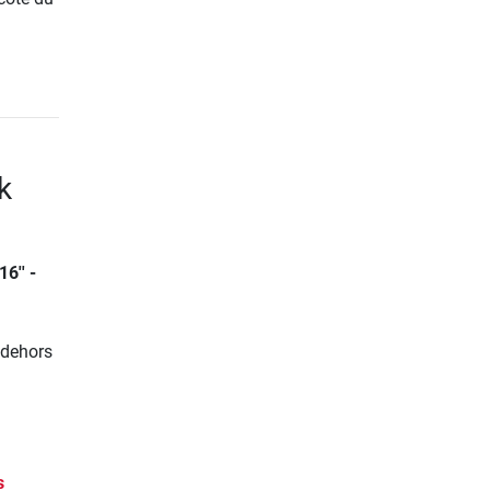
k
6'' -
n dehors
s