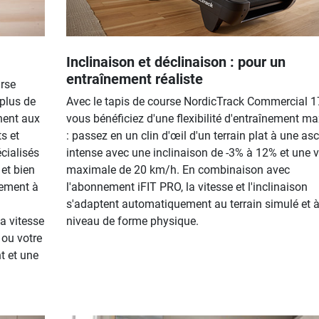
Inclinaison et déclinaison : pour un
entraînement réaliste
urse
plus de
Avec le tapis de course NordicTrack Commercial 1
nent aux
vous bénéficiez d'une flexibilité d'entraînement m
s et
: passez en un clin d'œil d'un terrain plat à une as
cialisés
intense avec une inclinaison de -3% à 12% et une v
et bien
maximale de 20 km/h. En combinaison avec
tement à
l'abonnement iFIT PRO, la vitesse et l'inclinaison
s'adaptent automatiquement au terrain simulé et à
la vitesse
niveau de forme physique.
h ou votre
t et une