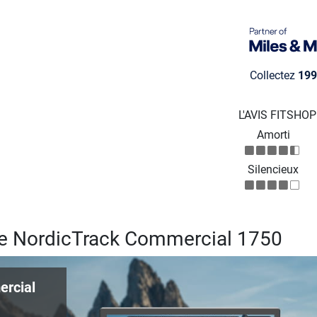
Collectez
199
L'AVIS FITSHO
Amorti
Silencieux
rse NordicTrack Commercial 1750
ercial