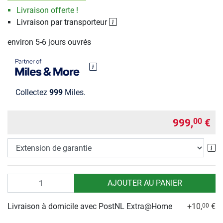
Livraison offerte !
Livraison par transporteur
environ 5-6 jours ouvrés
Collectez
999
Miles.
999,
€
00
Ex
Quantité
AJOUTER AU PANIER
Livraison à domicile avec PostNL Extra@Home
+10,
€
00