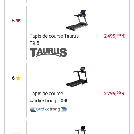
5
Tapis de course Taurus
2 499,
€
00
T9.5
6
Tapis de course
2 299,
€
00
cardiostrong TX90