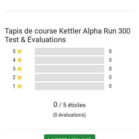
Tapis de course Kettler Alpha Run 300
Test & Évaluations
5
0
4
0
3
0
2
0
1
0
0
/ 5 étoiles
(0 évaluations)