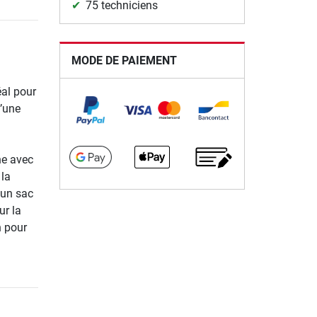
75 techniciens
MODE DE PAIEMENT
éal pour
u’une
ne avec
 la
’un sac
ur la
n pour