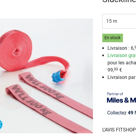
15 m
En stock
Livraison :
6,
Livraison gra
pour les acha
99,
€
00
Livraison pa
Collectez
49
M
L'AVIS FITSHO