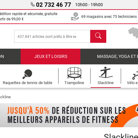
02 732 46 77
10h00 - 19h00
dition rapide et sécurisée, gratuite
69 magasins avec 75 techniciens
artir de
99,00 €
chercher
ON
JEUX ET LOISIRS
MASSAGE, YOGA ET 
Raquettes de tennis de table
Trampoline
Slackline
Vélo e
ackline
Slacklin