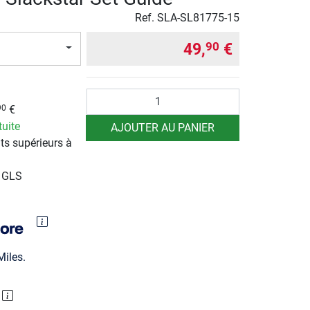
Ref.
SLA-SL81775-15
49,
€
90
Quantité
€
90
tuite
AJOUTER AU PANIER
ts supérieurs à
r GLS
iles.
P