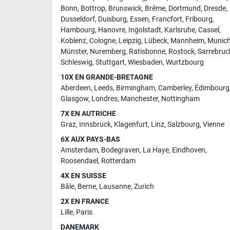
Bonn
,
Bottrop
,
Brunswick
,
Brême
,
Dortmund
,
Dresde
,
Dusseldorf
,
Duisburg
,
Essen
,
Francfort
,
Fribourg
,
Hambourg
,
Hanovre
,
Ingolstadt
,
Karlsruhe
,
Cassel
,
Koblenz
,
Cologne
,
Leipzig
,
Lübeck
,
Mannheim
,
Munic
Münster
,
Nuremberg
,
Ratisbonne
,
Rostock
,
Sarrebruc
Schleswig
,
Stuttgart
,
Wiesbaden
,
Wurtzbourg
10X EN GRANDE-BRETAGNE
Aberdeen
,
Leeds
,
Birmingham
,
Camberley
,
Édimbourg
Glasgow
,
Londres
,
Manchester
,
Nottingham
7X EN AUTRICHE
Graz
,
Innsbruck
,
Klagenfurt
,
Linz
,
Salzbourg
,
Vienne
6X AUX PAYS-BAS
Amsterdam
,
Bodegraven
,
La Haye
,
Eindhoven
,
Roosendael
,
Rotterdam
4X EN SUISSE
Bâle
,
Berne
,
Lausanne
,
Zurich
2X EN FRANCE
Lille
,
Paris
DANEMARK