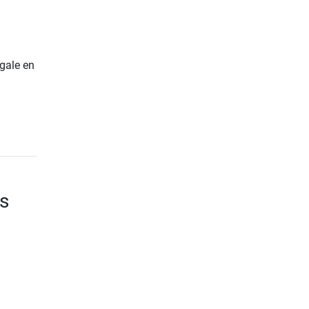
gale en
ns