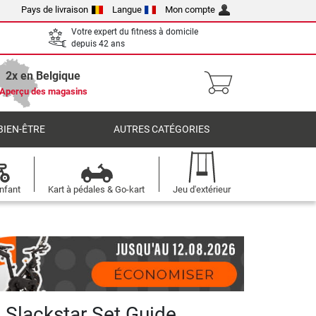
Pays de livraison
Langue
Mon compte
Votre expert du fitness à domicile
depuis 42 ans
2x en Belgique
Aperçu des magasins
BIEN-ÊTRE
AUTRES CATÉGORIES
nfant
Kart à pédales & Go-kart
Jeu d'extérieur
e Slackstar Set Guide