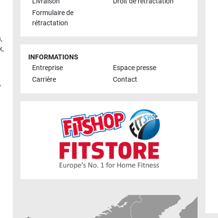
Livraison
Droit de rétractation
Formulaire de
rétractation
h
,
k
,
INFORMATIONS
Entreprise
Espace presse
Carrière
Contact
,