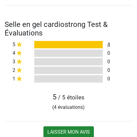
Selle en gel cardiostrong Test &
Évaluations
5
4
4
0
3
0
2
0
1
0
5
/ 5 étoiles
(4 évaluations)
LAISSER MON AVIS