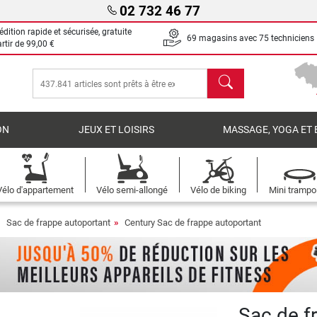
02 732 46 77
dition rapide et sécurisée, gratuite
69 magasins avec 75 techniciens
artir de
99,00 €
chercher
ON
JEUX ET LOISIRS
MASSAGE, YOGA ET 
Vélo d'appartement
Vélo semi-allongé
Vélo de biking
Mini trampo
Sac de frappe autoportant
Century Sac de frappe autoportant
Sac de f