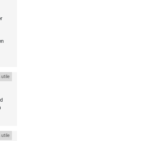
r
en
utile
yd
n
utile