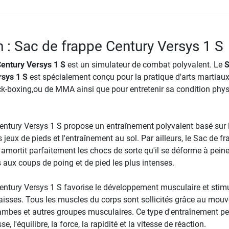
n : Sac de frappe Century Versys 1 S
entury Versys 1 S
est un simulateur de combat polyvalent. Le
S
rsys 1 S
est spécialement conçu pour la pratique d'arts martiau
ick-boxing,ou de MMA ainsi que pour entretenir sa condition phy
entury Versys 1 S propose un entraînement polyvalent basé sur 
 jeux de pieds et l'entraînement au sol. Par ailleurs, le Sac de f
 amortit parfaitement les chocs de sorte qu'il se déforme à pei
s aux coups de poing et de pied les plus intenses.
entury Versys 1 S favorise le développement musculaire et stimu
isses. Tous les muscles du corps sont sollicités grâce au mou
jambes et autres groupes musculaires. Ce type d'entraînement p
se, l'équilibre, la force, la rapidité et la vitesse de réaction.