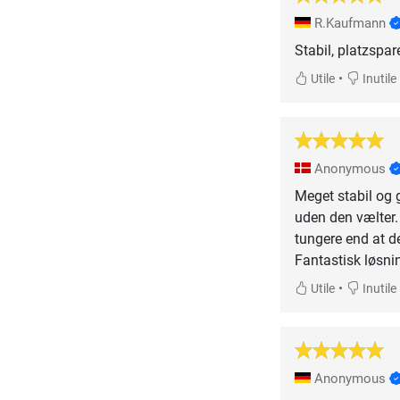
R.Kaufmann
Stabil, platzspar
•
Utile
Inutile
Anonymous
Meget stabil og 
uden den vælter. 
tungere end at den
Fantastisk løsni
•
Utile
Inutile
Anonymous