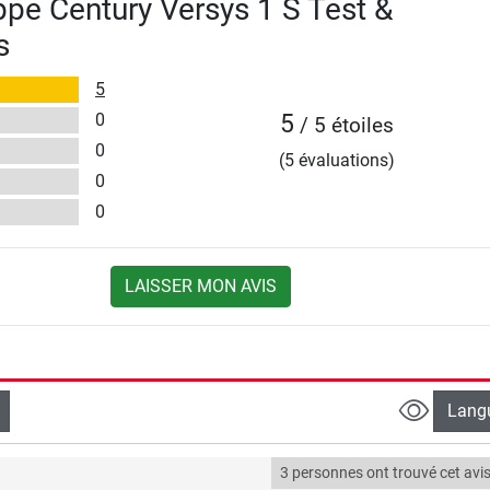
ppe Century Versys 1 S Test &
s
5
0
5
/ 5 étoiles
0
(5 évaluations)
0
0
LAISSER MON AVIS
Lang
3 personnes ont trouvé cet avis 