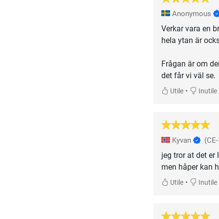
Anonymous
Verkar vara en b
hela ytan är ock
Frågan är om de
det får vi väl se.
•
Utile
Inutile
Kyvan
(CE-
jeg tror at det e
men håper kan ho
•
Utile
Inutile