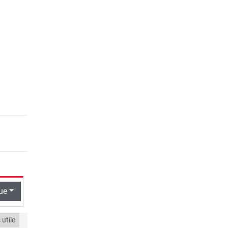
ue
utile