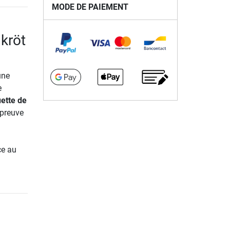
MODE DE PAIEMENT
dkröt
une
e
ette de
 preuve
ce au