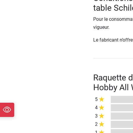
table Schi
Pour le consommate
vigueur.
Le fabricant n’off
Raquette de
Hobby All 
5
4
3
2
1