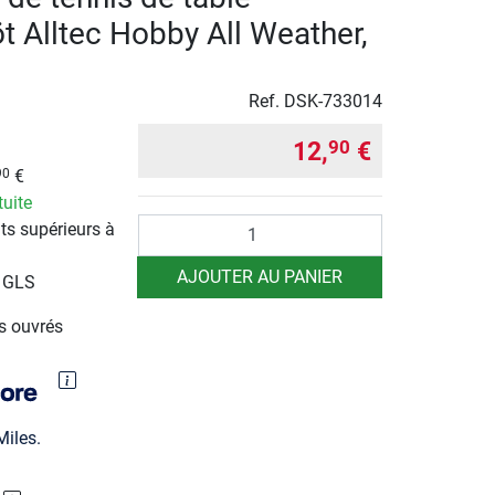
t Alltec Hobby All Weather,
Ref.
DSK-733014
12,
€
90
€
90
tuite
Quantité
ts supérieurs à
AJOUTER AU PANIER
r GLS
rs ouvrés
iles.