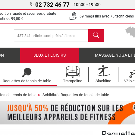
02 732 46 77
10h00 - 19h00
dition rapide et sécurisée, gratuite
69 magasins avec 75 techniciens
artir de
99,00 €
chercher
ON
JEUX ET LOISIRS
MASSAGE, YOGA ET 
Raquettes de tennis de table
Trampoline
Slackline
Vélo e
tes de tennis de table
Schildkröt Raquettes de tennis de table
Raquette