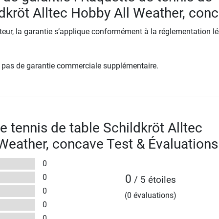
ldkröt Alltec Hobby All Weather, con
ur, la garantie s’applique conformément à la réglementation lé
re pas de garantie commerciale supplémentaire.
 tennis de table Schildkröt Alltec
Weather, concave Test & Évaluations
0
0
0
/ 5 étoiles
0
(0 évaluations)
0
0