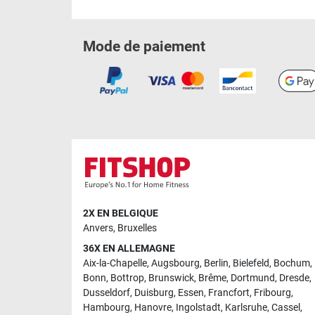
Mode de paiement
2X EN BELGIQUE
Anvers
,
Bruxelles
36X EN ALLEMAGNE
Aix-la-Chapelle
,
Augsbourg
,
Berlin
,
Bielefeld
,
Bochum
,
Bonn
,
Bottrop
,
Brunswick
,
Brême
,
Dortmund
,
Dresde
,
Dusseldorf
,
Duisburg
,
Essen
,
Francfort
,
Fribourg
,
Hambourg
,
Hanovre
,
Ingolstadt
,
Karlsruhe
,
Cassel
,