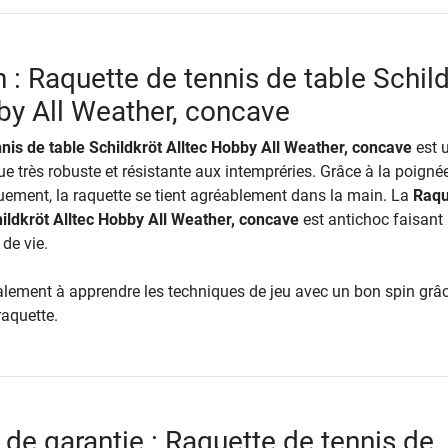
 : Raquette de tennis de table Schil
by All Weather, concave
nis de table Schildkröt Alltec Hobby All Weather, concave
est 
ue très robuste et résistante aux intempréries. Grâce à la poigné
ment, la raquette se tient agréablement dans la main. La
Raqu
hildkröt Alltec Hobby All Weather, concave
est antichoc faisant
de vie.
malement à apprendre les techniques de jeu avec un bon spin grâ
raquette.
 de garantie : Raquette de tennis de