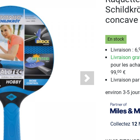
Schildkrö
concave
En stock
Livraison : 6,
Livraison gra
pour les acha
99,
€
00
Livraison pa
Next
environ 3-5 jou
Collectez
12
M