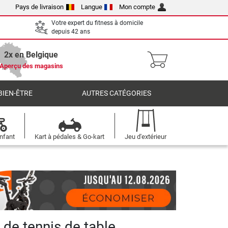
Pays de livraison
Langue
Mon compte
Votre expert du fitness à domicile
depuis 42 ans
2x en Belgique
Aperçu des magasins
BIEN-ÊTRE
AUTRES CATÉGORIES
nfant
Kart à pédales & Go-kart
Jeu d'extérieur
 de tennis de table