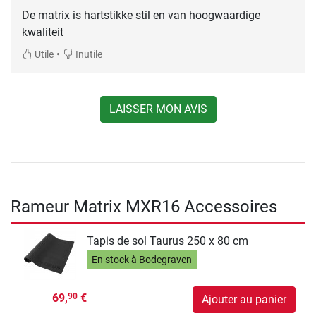
De matrix is hartstikke stil en van hoogwaardige
kwaliteit
•
Utile
Inutile
LAISSER MON AVIS
Rameur Matrix MXR16 Accessoires
Tapis de sol Taurus 250 x 80 cm
En stock à Bodegraven
69,
€
90
Ajouter au panier