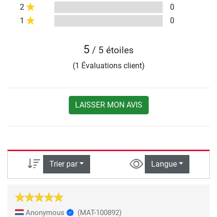
2
0
1
0
5
/ 5 étoiles
(1 Évaluations client)
LAISSER MON AVIS
Trier par
Langue
Anonymous
(MAT-100892)