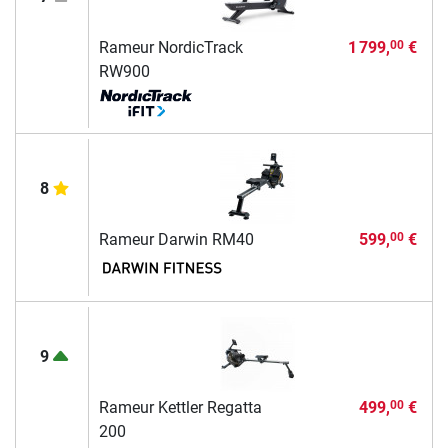
Rameur NordicTrack
1 799,
€
00
RW900
8
Rameur Darwin RM40
599,
€
00
9
Rameur Kettler Regatta
499,
€
00
200