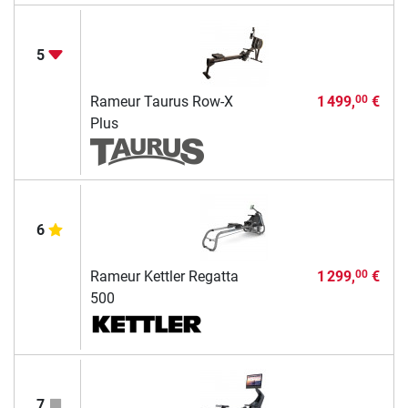
5
Rameur Taurus Row-X
1 499,
€
00
Plus
6
Rameur Kettler Regatta
1 299,
€
00
500
7