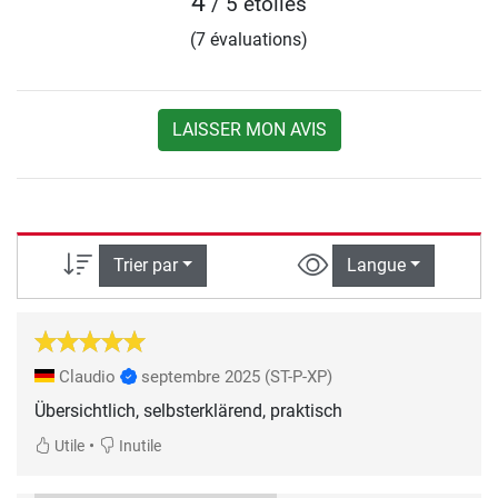
4
/ 5 étoiles
(7 évaluations)
LAISSER MON AVIS
Trier par
Langue
Claudio
septembre 2025
(ST-P-XP)
Übersichtlich, selbsterklärend, praktisch
•
Utile
Inutile