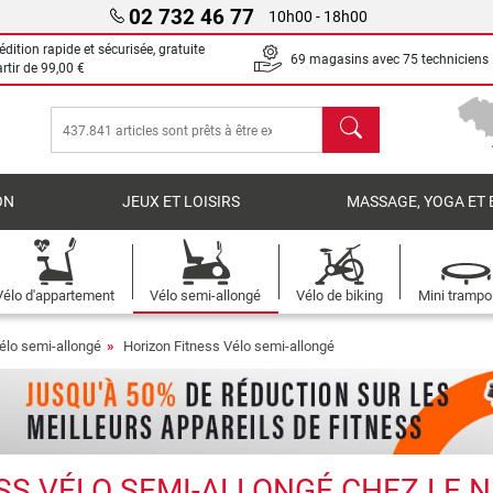
02 732 46 77
10h00 - 18h00
dition rapide et sécurisée, gratuite
69 magasins avec 75 techniciens
artir de
99,00 €
chercher
ON
JEUX ET LOISIRS
MASSAGE, YOGA ET 
Vélo d'appartement
Vélo semi-allongé
Vélo de biking
Mini trampo
élo semi-allongé
Horizon Fitness Vélo semi-allongé
S VÉLO SEMI-ALLONGÉ CHEZ LE N