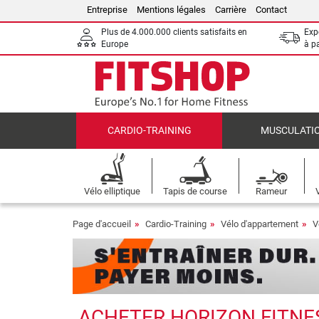
Entreprise
Mentions légales
Carrière
Contact
Plus de 4.000.000 clients satisfaits en
Expé
Europe
à p
CARDIO-TRAINING
MUSCULATI
Vélo elliptique
Tapis de course
Rameur
Page d'accueil
Cardio-Training
Vélo d'appartement
V
ACHETER HORIZON FITNES