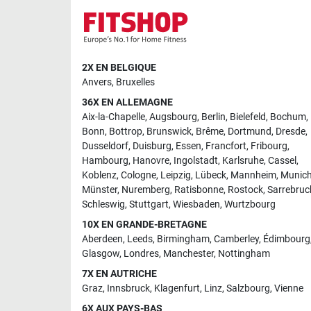
2X EN BELGIQUE
Anvers
,
Bruxelles
36X EN ALLEMAGNE
Aix-la-Chapelle
,
Augsbourg
,
Berlin
,
Bielefeld
,
Bochum
,
Bonn
,
Bottrop
,
Brunswick
,
Brême
,
Dortmund
,
Dresde
,
Dusseldorf
,
Duisburg
,
Essen
,
Francfort
,
Fribourg
,
Hambourg
,
Hanovre
,
Ingolstadt
,
Karlsruhe
,
Cassel
,
Koblenz
,
Cologne
,
Leipzig
,
Lübeck
,
Mannheim
,
Munic
Münster
,
Nuremberg
,
Ratisbonne
,
Rostock
,
Sarrebruc
Schleswig
,
Stuttgart
,
Wiesbaden
,
Wurtzbourg
10X EN GRANDE-BRETAGNE
Aberdeen
,
Leeds
,
Birmingham
,
Camberley
,
Édimbourg
Glasgow
,
Londres
,
Manchester
,
Nottingham
7X EN AUTRICHE
Graz
,
Innsbruck
,
Klagenfurt
,
Linz
,
Salzbourg
,
Vienne
6X AUX PAYS-BAS