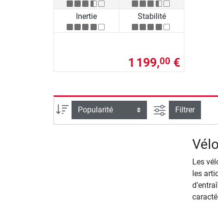
Inertie
Stabilité
1 199,
€
00
Filtrer la reche
Trier par
Filtrer
Vélo
Les vél
les arti
d’entra
caracté