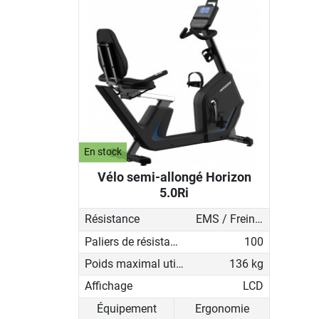
En stock
Vélo semi-allongé Horizon
5.0Ri
Résistance
EMS / Frein à induction
Paliers de résistance
100
Poids maximal utilisateur
136 kg
Affichage
LCD
Équipement
Ergonomie