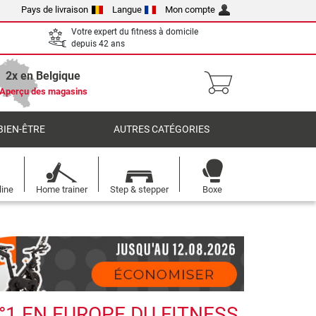
Pays de livraison
Langue
Mon compte
Votre expert du fitness à domicile
depuis 42 ans
2x en Belgique
Aperçu des magasins
BIEN-ÊTRE
AUTRES CATÉGORIES
line
Home trainer
Step & stepper
Boxe
°1 EN EUROPE DU FITNESS