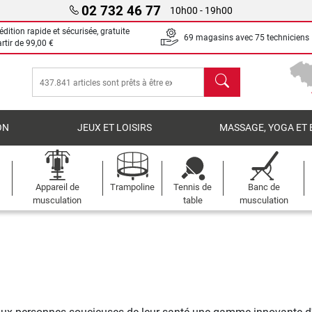
02 732 46 77
10h00 - 19h00
dition rapide et sécurisée, gratuite
69 magasins avec 75 techniciens
artir de
99,00 €
chercher
ON
JEUX ET LOISIRS
MASSAGE, YOGA ET 
Appareil de
Trampoline
Tennis de
Banc de
musculation
table
musculation