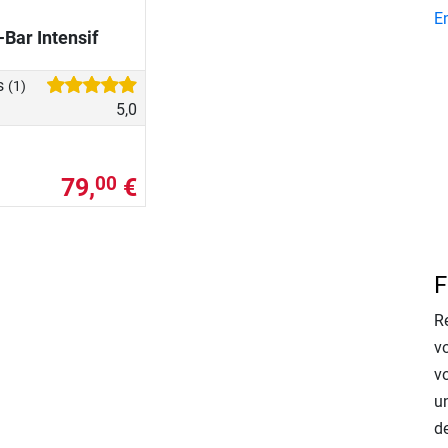
E
-Bar Intensif
s
(1)
5,0
79,
€
00
F
Re
v
v
un
de