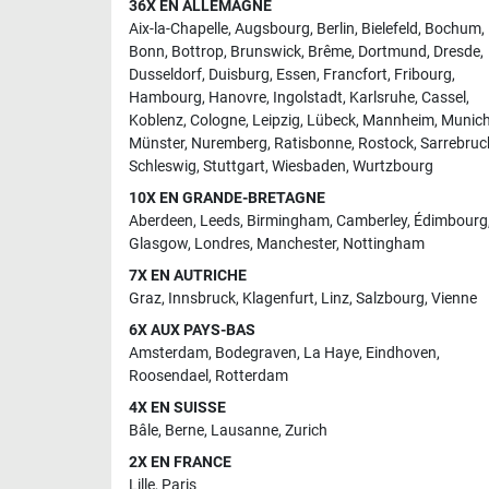
36X EN ALLEMAGNE
Aix-la-Chapelle
,
Augsbourg
,
Berlin
,
Bielefeld
,
Bochum
,
Bonn
,
Bottrop
,
Brunswick
,
Brême
,
Dortmund
,
Dresde
,
Dusseldorf
,
Duisburg
,
Essen
,
Francfort
,
Fribourg
,
Hambourg
,
Hanovre
,
Ingolstadt
,
Karlsruhe
,
Cassel
,
Koblenz
,
Cologne
,
Leipzig
,
Lübeck
,
Mannheim
,
Munic
Münster
,
Nuremberg
,
Ratisbonne
,
Rostock
,
Sarrebruc
Schleswig
,
Stuttgart
,
Wiesbaden
,
Wurtzbourg
10X EN GRANDE-BRETAGNE
Aberdeen
,
Leeds
,
Birmingham
,
Camberley
,
Édimbourg
Glasgow
,
Londres
,
Manchester
,
Nottingham
7X EN AUTRICHE
Graz
,
Innsbruck
,
Klagenfurt
,
Linz
,
Salzbourg
,
Vienne
6X AUX PAYS-BAS
Amsterdam
,
Bodegraven
,
La Haye
,
Eindhoven
,
Roosendael
,
Rotterdam
4X EN SUISSE
Bâle
,
Berne
,
Lausanne
,
Zurich
2X EN FRANCE
Lille
,
Paris