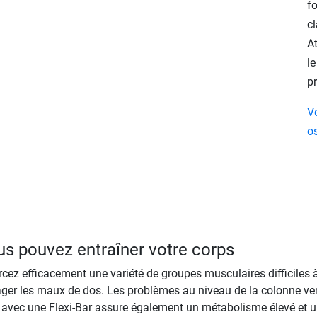
f
cl
At
le
pr
V
os
us pouvez entraîner votre corps
rcez efficacement une variété de groupes musculaires difficiles 
ger les maux de dos. Les problèmes au niveau de la colonne ver
t avec une Flexi-Bar assure également un métabolisme élevé et 