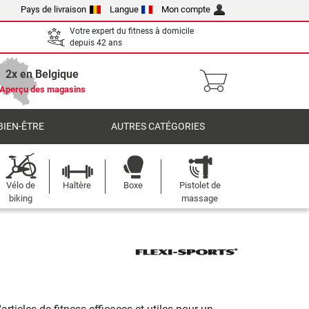
Pays de livraison
Langue
Mon compte
Votre expert du fitness à domicile
depuis 42 ans
2x en Belgique
Aperçu des magasins
BIEN-ÊTRE
AUTRES CATÉGORIES
Vélo de
Haltère
Boxe
Pistolet de
biking
massage