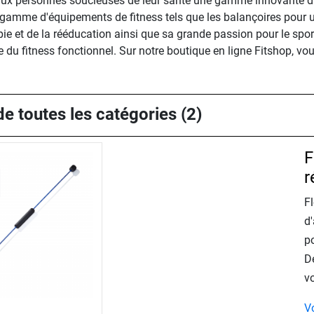
aux personnes soucieuses de leur santé une gamme innovante d'art
a gamme d'équipements de fitness tels que les balançoires pour u
e et de la rééducation ainsi que sa grande passion pour le sport
u fitness fonctionnel. Sur notre boutique en ligne Fitshop, vo
e toutes les catégories (2)
F
r
F
d'
po
D
v
V