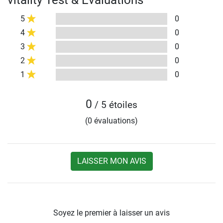
vitality Test & Évaluations
5
0
4
0
3
0
2
0
1
0
0
/ 5 étoiles
(0 évaluations)
LAISSER MON AVIS
Soyez le premier à laisser un avis