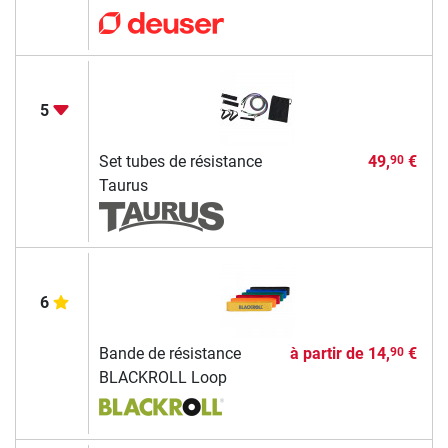
5
Set tubes de résistance
49,
€
90
Taurus
6
Bande de résistance
à partir de
14,
€
90
BLACKROLL Loop