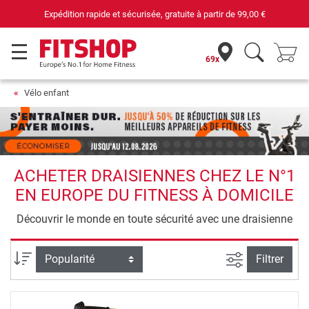
Expédition rapide et sécurisée, gratuite à partir de
99,00 €
69x
Vélo enfant
ACHETER DRAISIENNES CHEZ LE N°1
EN EUROPE DU FITNESS À DOMICILE
Découvrir le monde en toute sécurité avec une draisienne
Filtrer la rec
Trier par
Filtrer