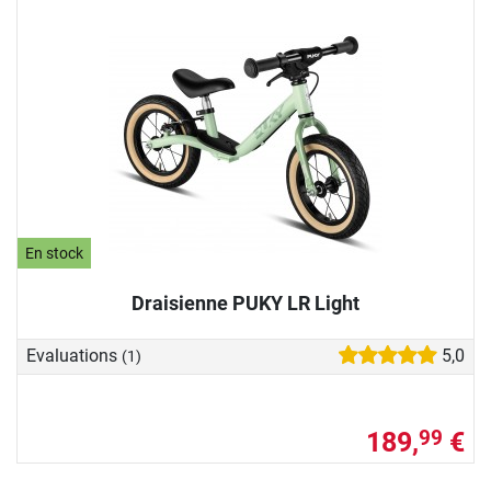
En stock
Draisienne PUKY LR Light
Evaluations
5,0
(1)
189,
€
99