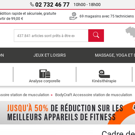
02 732 46 77
10h00 - 18h00
dition rapide et sécurisée, gratuite
69 magasins avec 75 techniciens
artir de
99,00 €
chercher
ON
JEUX ET LOISIRS
MASSAGE, YOGA ET 
Analyse corporelle
Kinésithérapie
soire station de musculation
BodyCraft Accessoire station de musculation
Cadre de