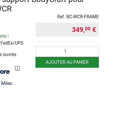
WCR
Ref.
BC-WCR-FRAME
349,
€
00
rte !
r FedEx/UPS
Quantité
rs ouvrés
AJOUTER AU PANIER
Miles.