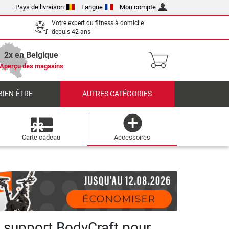
Pays de livraison
Langue
Mon compte
Votre expert du fitness à domicile
depuis 42 ans
2x en Belgique
Aperçu des magasins
BIEN-ÊTRE
AUTRES CATÉGORIES
Carte cadeau
Accessoires
 support BodyCraft pour