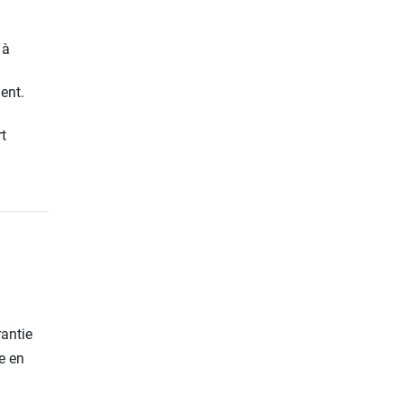
 à
ent.
t
rantie
e en