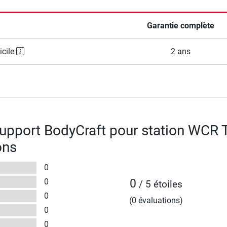
Garantie complète
icile
2 ans
upport BodyCraft pour station WCR 
ons
0
0
0
/ 5 étoiles
0
(0 évaluations)
0
0