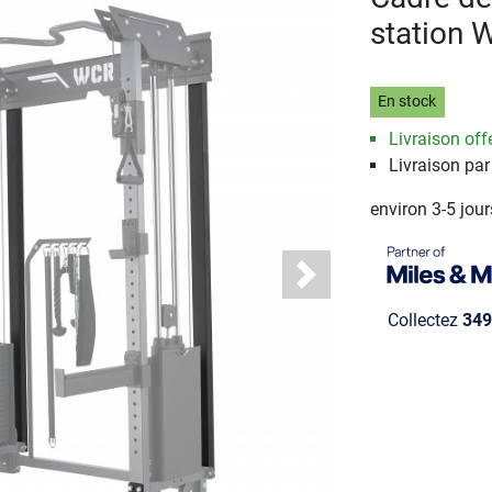
station 
En stock
Livraison offe
Livraison pa
environ 3-5 jou
Next
Collectez
349