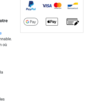
votre
e
nnable.
on où
la
les