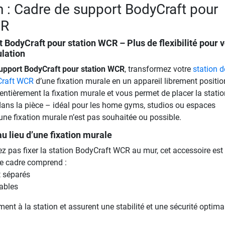
n : Cadre de support BodyCraft pour
CR
t BodyCraft pour station WCR
– Plus de flexibilité pour 
lation
upport BodyCraft pour station WCR
, transformez votre
station d
Craft WCR
d’une fixation murale en un appareil librement positio
ntièrement la fixation murale et vous permet de placer la stati
dans la pièce – idéal pour les home gyms, studios ou espaces
une fixation murale n’est pas souhaitée ou possible.
 au lieu d’une fixation murale
z pas fixer la station BodyCraft WCR au mur, cet accessoire est 
Le cadre comprend :
t séparés
ables
ement à la station et assurent une stabilité et une sécurité optima