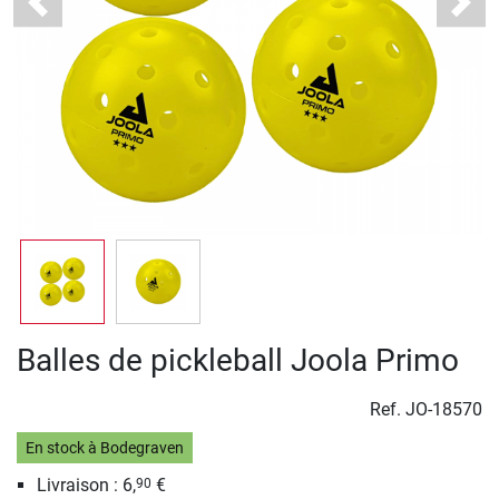
Previous
Next
Balles de pickleball Joola Primo
Ref.
JO-18570
En stock à Bodegraven
Livraison : 6,
€
90