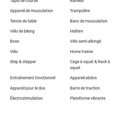
Tapis de course
Rameur
Appareil de musculation
Trampoline
Tennis de table
Banc de musculation
Vélo de biking
Haltère
Boxe
Vélo semi-allongé
Vélo
Home trainer
Step & stepper
Cage à squat & Rack à
squat
Entraînement fonctionnel
Appareil abdos
Appareil pour le dos
Barre de traction
Électrostimulation
Plateforme vibrante
Toutes les marques