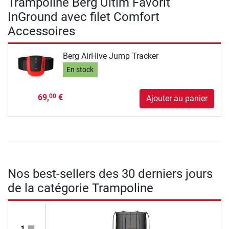
Trampoline Berg Ultim Favorit
InGround avec filet Comfort
Accessoires
Berg AirHive Jump Tracker
En stock
69,
€
00
Ajouter au panier
Nos best-sellers des 30 derniers jours
de la catégorie Trampoline
1