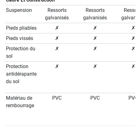
Suspension
Ressorts
Ressorts
Ressor
galvanisés
galvanisés
galvani
Pieds pliables
✗
✗
✗
Pieds vissés
✗
✗
✗
Protection du
✗
✗
✗
sol
Protection
✗
✗
✗
antidérapante
du sol
Matériau de
PVC
PVC
PVC
rembourrage