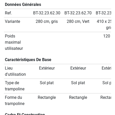
Données Générales
Ref.
BT-32.23.62.30
BT-32.23.62.70
BT-32.23.
Variante
280 cm, gris
280 cm, Vert
410 x 250
gris
Poids
120 k
maximal
utilisateur
Caractéristiques De Base
Lieu
Extérieur
Extérieur
Extérie
d'utilisation
Type de
Sol plat
Sol plat
Sol pla
trampoline
Forme du
Rectangle
Rectangle
Rectang
trampoline
Cadre Et Construction