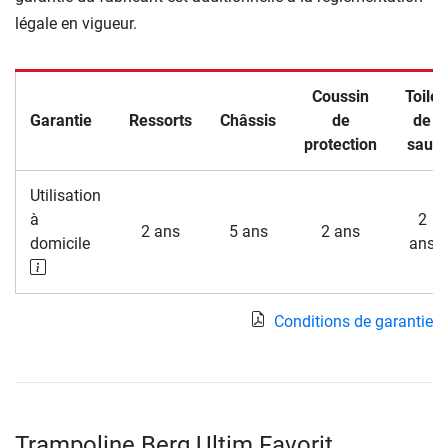
légale en vigueur.
Coussin
Toile
Garantie
Ressorts
Châssis
de
de
protection
saut
Utilisation
à
2
2 ans
5 ans
2 ans
domicile
ans
Conditions de garantie
Trampoline Berg Ultim Favorit