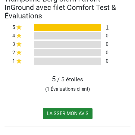
InGround avec filet Comfort Test &
Évaluations
5
1
4
0
3
0
2
0
1
0
5
/ 5 étoiles
(1 Évaluations client)
LAISSER MON AVIS