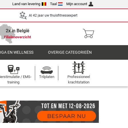
Land van levering
Taal
Mijn account
Al 42 jaar uw thuisfitnessexpert
2x in België
Filialenoverzicht
OGA EN WELLNESS
OVERIGE CATEGORIEËN
ierstimulatie / EMS-
Trilplaten
Professioneel
training
krachtstation