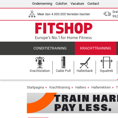
Onderneming
Colofon
Vacature
Contact
Gra
Meer dan 4.000.000 tevreden klanten
99,
CONDITIETRAINING
KRACHTTRAINING
Krachtstation
Cable Pull
Halterbank
Squatrek
Startpagina
Krachttraining
Halters
Halterrekken
T