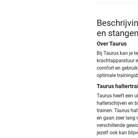
Beschrijvin
en stange
Over Taurus
Bij Taurus kan je t
krachtapparatuur en
comfort en gebruik
optimale trainings
Taurus haltertra
Taurus heeft een ui
halterschijven en 
trainen. Taurus hal
en gaan zeer lang m
verschillende gewic
jezelf ook kan blij