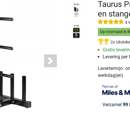
Taurus Pr
en stang
4 
Op voorraad in 
2x Uitstek
Gratis leveri
Levering per
Next
Levertermijn: o
werkdag(en)
Verzamel
99
M