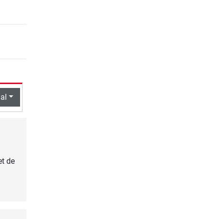
al
et de