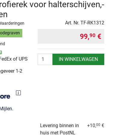
ofierek voor halterschijven,-
en
Art. Nr.
TF-RK1312
Waarderingen
Bodegraven
99,
€
90
end
ng
Aantal
 FedEx of UPS
IN WINKELWAGEN
ngeveer 1-2
ijlen.
Levering binnen in
+10,
€
00
huis met PostNL