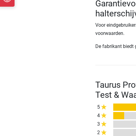
Garantievo
halterschij
Voor eindgebruiker
voorwaarden.
De fabrikant biedt
Taurus Pro
Test & Wa
5
4
3
2