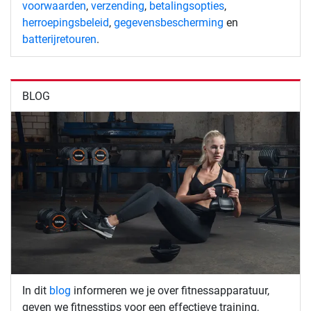
voorwaarden
,
verzending
,
betalingsopties
,
herroepingsbeleid
,
gegevensbescherming
en
batterijretouren
.
BLOG
In dit
blog
informeren we je over fitnessapparatuur,
geven we fitnesstips voor een effectieve training,