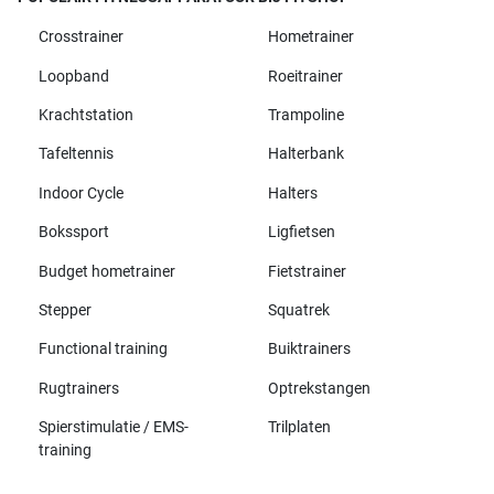
Crosstrainer
Hometrainer
Loopband
Roeitrainer
Krachtstation
Trampoline
Tafeltennis
Halterbank
Indoor Cycle
Halters
Bokssport
Ligfietsen
Budget hometrainer
Fietstrainer
Stepper
Squatrek
Functional training
Buiktrainers
Rugtrainers
Optrekstangen
Spierstimulatie / EMS-
Trilplaten
training