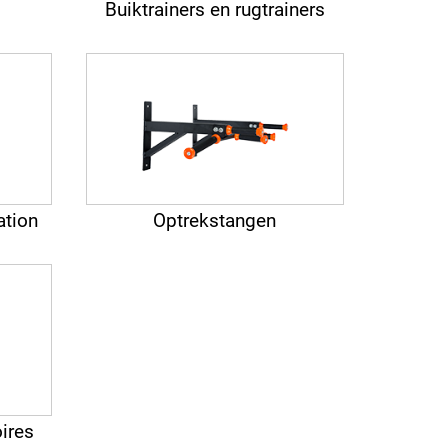
g
Buiktrainers en rugtrainers
ation
Optrekstangen
ires