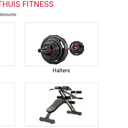
THUIS FITNESS
blessures
Halters