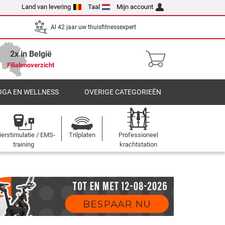
Land van levering
Taal
Mijn account
Al 42 jaar uw thuisfitnessexpert
2x in België
Filialenoverzicht
OGA EN WELLNESS
OVERIGE CATEGORIEËN
ierstimulatie / EMS-
Trilplaten
Professioneel
training
krachtstation