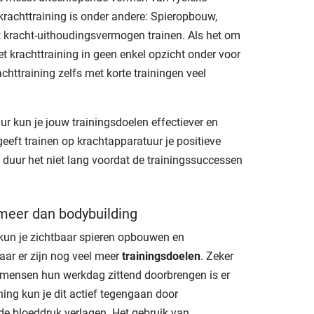
 krachttraining is onder andere: Spieropbouw,
et kracht-uithoudingsvermogen trainen. Als het om
t krachttraining in geen enkel opzicht onder voor
chttraining zelfs met korte trainingen veel
r kun je jouw trainingsdoelen effectiever en
geeft trainen op krachtapparatuur je positieve
n duur het niet lang voordat de trainingssuccessen
 meer dan bodybuilding
 kun je zichtbaar spieren opbouwen en
ar er zijn nog veel meer
trainingsdoelen
. Zeker
 mensen hun werkdag zittend doorbrengen is er
ning kun je dit actief tegengaan door
 de bloeddruk verlagen. Het gebruik van