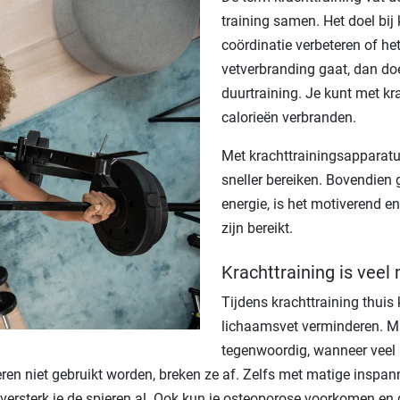
training samen. Het doel bij
coördinatie verbeteren of h
vetverbranding gaat, dan doe
duurtraining. Je kunt met kra
calorieën verbranden.
Met krachttrainingsapparatuu
sneller bereiken. Bovendien 
energie, is het motiverend e
zijn bereikt.
Krachttraining is veel
Tijdens krachttraining thuis
lichaamsvet verminderen. Ma
tegenwoordig, wanneer veel
ren niet gebruikt worden, breken ze af. Zelfs met matige inspan
 versterk je de spieren al. Ook kun je osteoporose voorkomen en