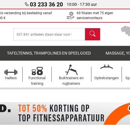
03 233 36 20
10:00 - 17:30 uur
tis verzending bij besteding vanaf
69 filialen met 75 eigen
00 €
servicemonteurs
Zoeken
TAFELTENNIS, TRAMPOLINES EN SPEELGOED
MASSAGE, Y
Halters
Functional
Buiktrainers en
Optrekstangen
Sp
training
rugtrainers