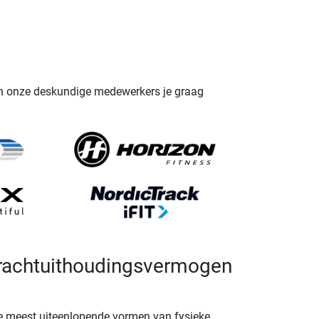
aan onze deskundige medewerkers je graag
 krachtuithoudingsvermogen
de meest uiteenlopende vormen van fysieke