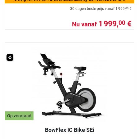
30 dagen beste prijs vanaf
1 999,
€
00
1 999,
€
00
Nu vanaf
Op voorraad
BowFlex IC Bike SEi