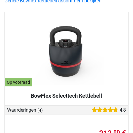
Gehele Bowflex Kettlebell assortiment bekijken
Op voorraad
BowFlex Selecttech Kettlebell
Waarderingen
4,8
(4)
00