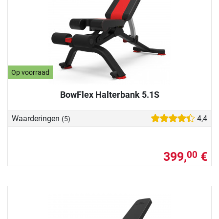
Op voorraad
BowFlex Halterbank 5.1S
Waarderingen
4,4
(5)
399,
€
00