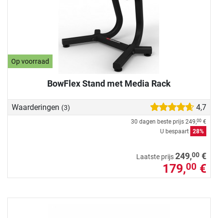
Op voorraad
BowFlex Stand met Media Rack
Waarderingen
4,7
(3)
30 dagen beste prijs
249,
€
00
U bespaart
28%
00
249,
€
Laatste prijs
179,
€
00