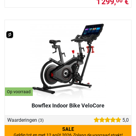
1 299,
€
00
Op voorraad
Bowflex Indoor Bike VeloCore
Waarderingen
5,0
(3)
SALE
Geldig tot en met 12 août 2026
Zolang de voorraad strekt!