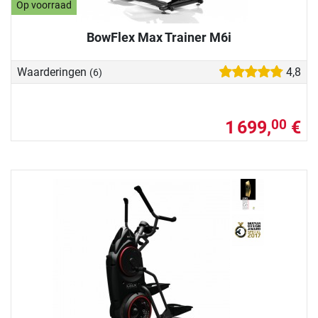
Op voorraad
BowFlex Max Trainer M6i
Waarderingen
4,8
(6)
1 699,
€
00