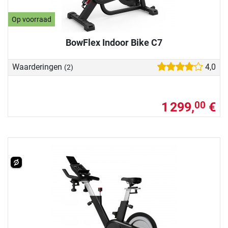
Op voorraad
BowFlex Indoor Bike C7
Waarderingen
4,0
(2)
1 299,
€
00