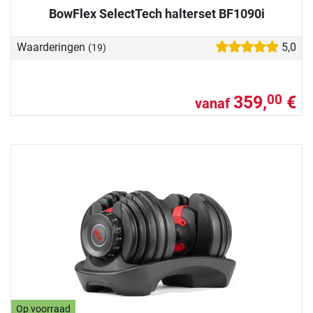
BowFlex SelectTech halterset BF1090i
Waarderingen
5,0
(19)
359,
€
00
vanaf
Op voorraad