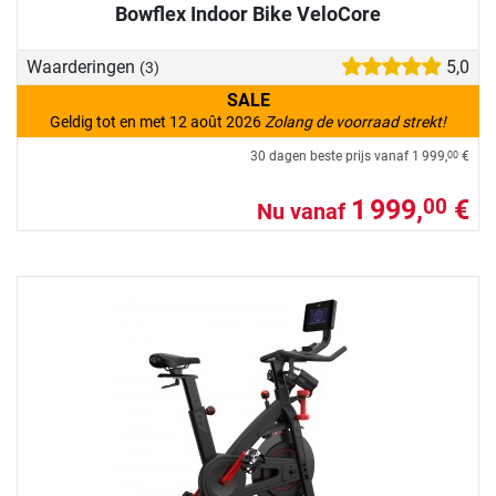
Bowflex Indoor Bike VeloCore
Waarderingen
5,0
(3)
SALE
Geldig tot en met 12 août 2026
Zolang de voorraad strekt!
30 dagen beste prijs vanaf
1 999,
€
00
1 999,
€
00
Nu vanaf