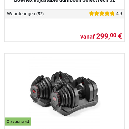
Waarderingen
4,9
(52)
299,
€
00
vanaf
Op voorraad