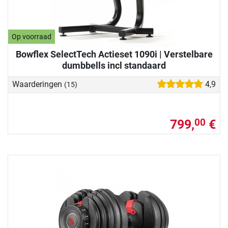
Op voorraad
Bowflex SelectTech Actieset 1090i | Verstelbare
dumbbells incl standaard
Waarderingen
4,9
(15)
799,
€
00