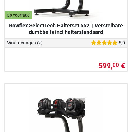
Op voorraad
Bowflex SelectTech Halterset 552i | Verstelbare
dumbbells incl halterstandaard
Waarderingen
5,0
(7)
599,
€
00