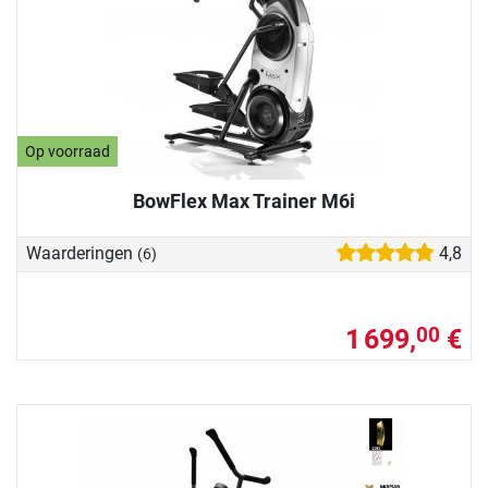
Op voorraad
BowFlex Max Trainer M6i
Waarderingen
4,8
(6)
1 699,
€
00