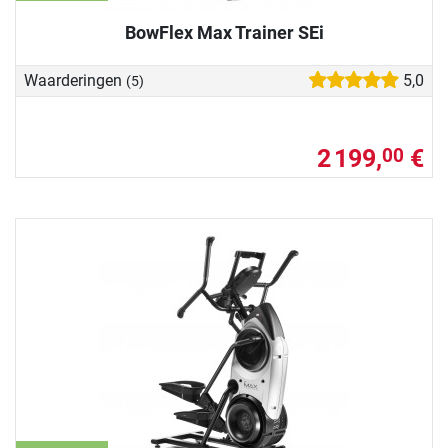
BowFlex Max Trainer SEi
Waarderingen
5,0
(5)
2 199,
€
00