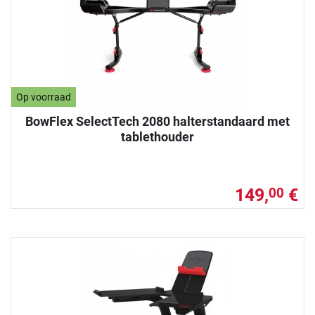
Op voorraad
BowFlex SelectTech 2080 halterstandaard met
tablethouder
149,
€
00