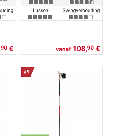
ouding
Lussen
Swingverhouding
,
€
108,
€
90
90
vanaf
#9