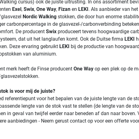
Walking cursus) ook de juiste uitrusting. In ons assortiment bev
enten
Exel
,
Swix
,
One Way
,
Fizan
en
LEKI
. Als aanbieder van het
/glasvezel
Nordic Walking
stokken, die door hun enorme stabilite
er carbonpercentage in de glasvezel-/carbonverbinding betekent
omfort. De producent
Swix
produceert tevens hoogwaardige car
ysteem, dat uit het langlaufen komt. Ook de Duitse firma
LEKI
he
ken. Deze ervaring gebruikt
LEKI
bij de productie van hoogwaard
oopstokken van aluminium.
ent merk heeft de Finse producent
One Way
op een plek op de ma
glasvezelstokken.
tok is voor mij de juiste?
d referentiepunt voor het bepalen van de juiste lengte van de st
assende lengte van de stok vast te stellen (de lengte van de 
en in geval van twijfel eerder naar beneden af dan naar boven.
ere aanbiedingen - Neem gerust contact op voor een offerte voo