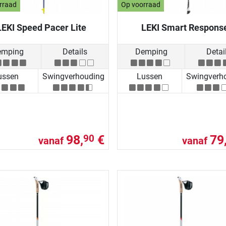
rraad
Op voorraad
LEKI Speed Pacer Lite
LEKI Smart Respons
emping
Details
Demping
Detai
ussen
Swingverhouding
Lussen
Swingverh
98,
€
79
90
vanaf
vanaf