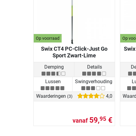
Op voorraad
Op voo
Swix CT4 PC-Click-Just Go
Swix
Sport Zwart-Lime
Demping
Details
D
Lussen
Swingverhouding
L
Waarderingen
4,0
Waard
(3)
59,
€
95
vanaf