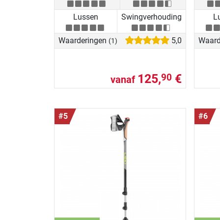
Lussen
Swingverhouding
L
Waarderingen
5,0
Waard
(1)
125,
€
90
vanaf
#5
#6