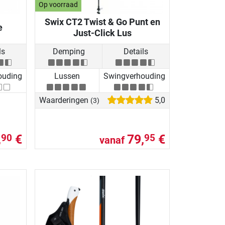
Op voorraad
Swix CT2 Twist & Go Punt en
e
Just-Click Lus
ls
Demping
Details
ouding
Lussen
Swingverhouding
Waarderingen
5,0
(3)
,
€
79,
€
90
95
vanaf