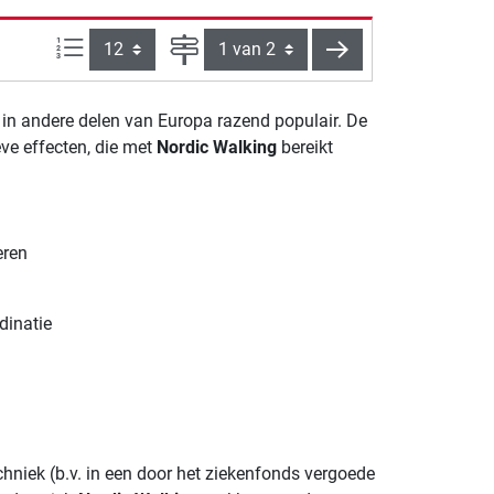
Artikelen per pagina:
Pagina
verder
in andere delen van Europa razend populair. De
eve effecten, die met
Nordic Walking
bereikt
eren
dinatie
chniek (b.v. in een door het ziekenfonds vergoede