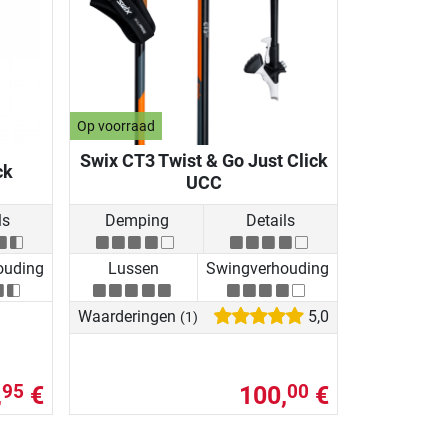
Op voorraad
Swix CT3 Twist & Go Just Click
ck
UCC
ls
Demping
Details
ouding
Lussen
Swingverhouding
Waarderingen
5,0
(1)
,
€
100,
€
95
00