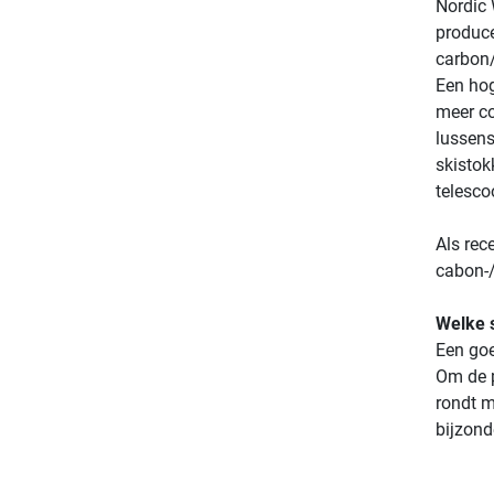
Nordic 
produc
carbon
Een hog
meer c
lussens
skistok
telesc
Als rec
cabon-/
Welke s
Een goe
Om de p
rondt m
bijzond