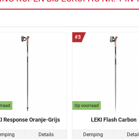
de resultaten
#3
rraad
Op voorraad
I Response Oranje-Grijs
LEKI Flash Carbon
emping
Details
Demping
Detai