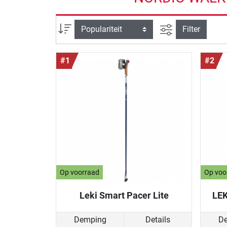
Zoeken binnen 
Sortering
Filter
#1
#2
Op voorraad
Op voo
Leki Smart Pacer Lite
LEK
Demping
Details
D