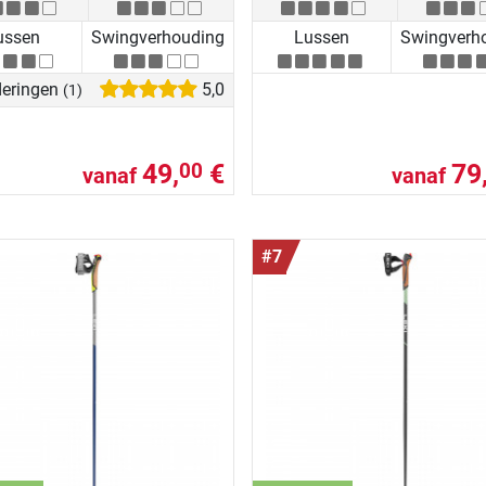
ussen
Swingverhouding
Lussen
Swingverh
eringen
5,0
(1)
49,
€
79
00
vanaf
vanaf
#7