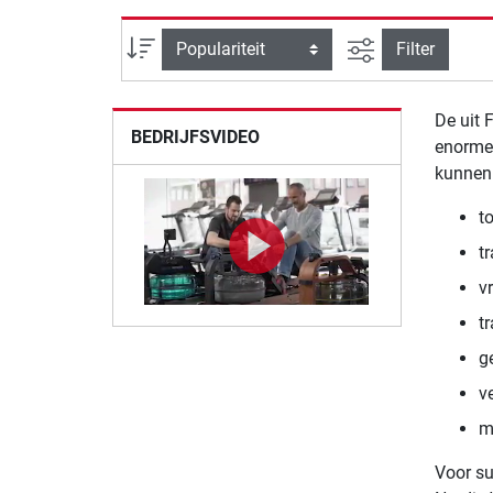
Zoeken binnen 
Sortering
Filter
De uit 
BEDRIJFSVIDEO
enorme 
kunnen
t
t
v
t
g
v
m
Voor s