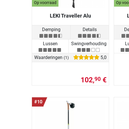
Op voorraad
Op voo
LEKI Traveller Alu
Demping
Details
D
Lussen
Swingverhouding
L
Waarderingen
5,0
(1)
102,
€
90
#10