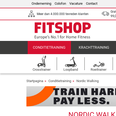
Onderneming
Colofon
Vacature
Contact
Gra
Meer dan 4.000.000 tevreden klanten
99,
CONDITIETRAINING
KRACHTTRAINING
Crosstrainer
Loopband
Roeitrainer
Startpagina
Conditietraining
Nordic Walking
NORDIC WALKI