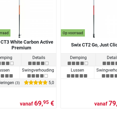
rraad
Op voorraad
 CT3 White Carbon Active
Swix CT2 Go, Just Cli
Premium
emping
Details
Demping
Detai
ussen
Swingverhouding
Lussen
Swingverh
eringen
5,0
(3)
69,
€
79
95
vanaf
vanaf