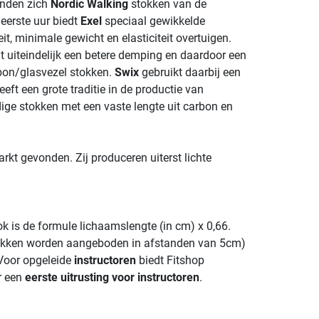
inden zich
Nordic Walking
stokken van de
 eerste uur biedt
Exel
speciaal gewikkelde
it, minimale gewicht en elasticiteit overtuigen.
 uiteindelijk een betere demping en daardoor een
bon/glasvezel stokken.
Swix
gebruikt daarbij een
eft een grote traditie in de productie van
ige stokken met een vaste lengte uit carbon en
rkt gevonden. Zij produceren uiterst lichte
ok is de formule lichaamslengte (in cm) x 0,66.
stokken worden aangeboden in afstanden van 5cm)
 Voor opgeleide
instructoren
biedt Fitshop
r een
eerste uitrusting voor instructoren
.