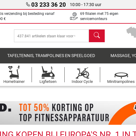
03 233 36 20
10:00 - 17:30 uur
tis verzending bij besteding vanaf
69 filialen met 75 eigen
00 €
servicemonteurs
Zoeken
TAFELTENNIS, TRAMPOLINES EN SPEELGOED
MASSAGE, Y
Hometrainer
Ligfietsen
Indoor Cycle
Minitrampolines
NG KOPEN BIJ EUROPA'S NR. 1 IN 