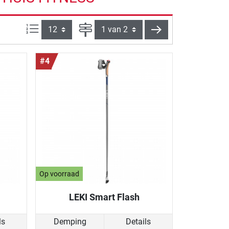
Artikelen per pagina:
Pagina
verder
#4
Op voorraad
LEKI Smart Flash
ls
Demping
Details