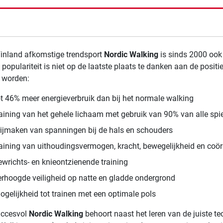
de resultaten
Finland afkomstige trendsport
Nordic Walking
is sinds 2000 ook 
populariteit is niet op de laatste plaats te danken aan de positi
 worden:
ot 46% meer energieverbruik dan bij het normale walking
raining van het gehele lichaam met gebruik van 90% van alle spi
rijmaken van spanningen bij de hals en schouders
raining van uithoudingsvermogen, kracht, bewegelijkheid en coör
ewrichts- en knieontzienende training
erhoogde veiligheid op natte en gladde ondergrond
ogelijkheid tot trainen met een optimale pols
uccesvol
Nordic Walking
behoort naast het leren van de juiste te