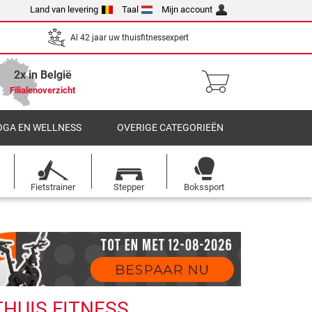
Land van levering
Taal
Mijn account
Al 42 jaar uw thuisfitnessexpert
2x in België
Filialenoverzicht
OGA EN WELLNESS
OVERIGE CATEGORIEËN
Fietstrainer
Stepper
Bokssport
THUIS FITNESS