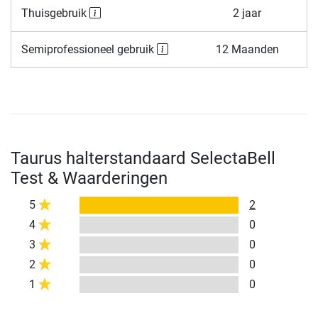
Thuisgebruik
2 jaar
Semiprofessioneel gebruik
12 Maanden
Taurus halterstandaard SelectaBell
Test & Waarderingen
5
2
4
0
3
0
2
0
1
0