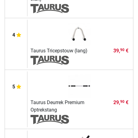
4
Taurus Tricepstouw (lang)
39,
€
90
5
Taurus Deurrek Premium
29,
€
90
Optrekstang