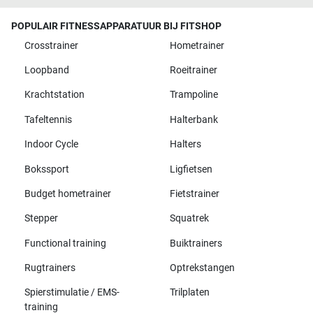
POPULAIR FITNESSAPPARATUUR BIJ FITSHOP
Crosstrainer
Hometrainer
Loopband
Roeitrainer
Krachtstation
Trampoline
Tafeltennis
Halterbank
Indoor Cycle
Halters
Bokssport
Ligfietsen
Budget hometrainer
Fietstrainer
Stepper
Squatrek
Functional training
Buiktrainers
Rugtrainers
Optrekstangen
Spierstimulatie / EMS-
Trilplaten
training