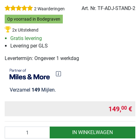
Art. Nr.
TF-ADJ-STAND-2
2 Waarderingen
Op voorraad in Bodegraven
2x Uitstekend
Gratis levering
Levering per GLS
Levertermijn: Ongeveer 1 werkdag
Verzamel
149
Mijlen.
149,
€
00
Aantal
IN WINKELWAGEN